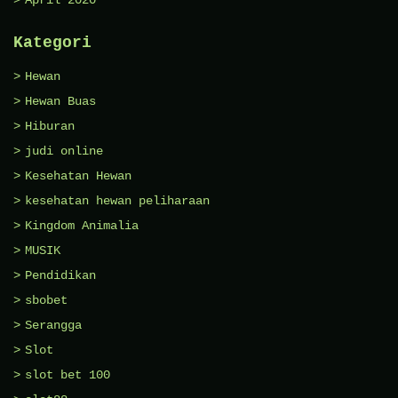
Kategori
Hewan
Hewan Buas
Hiburan
judi online
Kesehatan Hewan
kesehatan hewan peliharaan
Kingdom Animalia
MUSIK
Pendidikan
sbobet
Serangga
Slot
slot bet 100