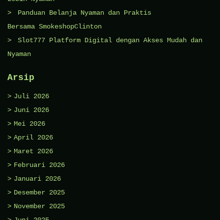
Panduan Belanja Nyaman dan Praktis
Bersama SmokeshopClinton
Slot777 Platform Digital dengan Akses Mudah dan
Nyaman
Arsip
Juli 2026
Juni 2026
Mei 2026
April 2026
Maret 2026
Februari 2026
Januari 2026
Desember 2025
November 2025
Juni 2025