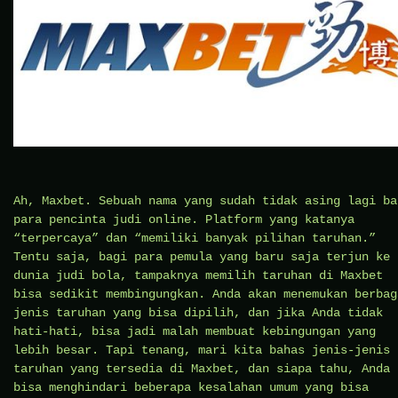
Ah, Maxbet. Sebuah nama yang sudah tidak asing lagi ba
para pencinta judi online. Platform yang katanya
“terpercaya” dan “memiliki banyak pilihan taruhan.”
Tentu saja, bagi para pemula yang baru saja terjun ke
dunia judi bola, tampaknya memilih taruhan di Maxbet
bisa sedikit membingungkan. Anda akan menemukan berbag
jenis taruhan yang bisa dipilih, dan jika Anda tidak
hati-hati, bisa jadi malah membuat kebingungan yang
lebih besar. Tapi tenang, mari kita bahas jenis-jenis
taruhan yang tersedia di Maxbet, dan siapa tahu, Anda
bisa menghindari beberapa kesalahan umum yang bisa