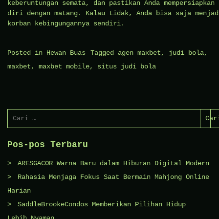
keberuntungan semata, dan pastikan Anda mempersiapkan
diri dengan matang. Kalau tidak, Anda bisa saja menjad
korban kebingungannya sendiri.
Posted in
Hewan Buas
Tagged
agen maxbet
,
judi bola
,
maxbet
,
maxbet mobile
,
situs judi bola
Cari
untuk:
Pos-pos Terbaru
ARESGACOR Warna Baru dalam Hiburan Digital Modern
Rahasia Menjaga Fokus Saat Bermain Mahjong Online
Harian
SaddleBrookeCondos Memberikan Pilihan Hidup
Lebih Nyaman