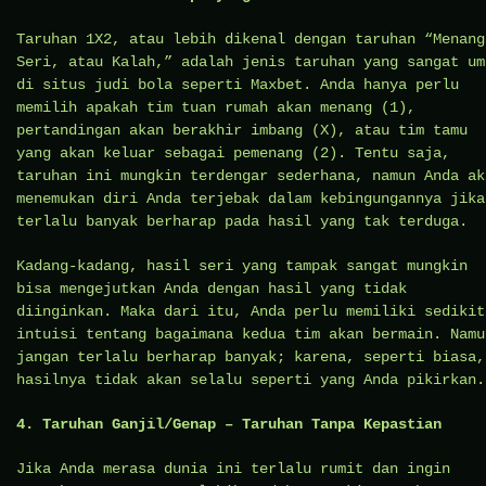
Taruhan 1X2, atau lebih dikenal dengan taruhan “Menang
Seri, atau Kalah,” adalah jenis taruhan yang sangat um
di situs judi bola seperti Maxbet. Anda hanya perlu
memilih apakah tim tuan rumah akan menang (1),
pertandingan akan berakhir imbang (X), atau tim tamu
yang akan keluar sebagai pemenang (2). Tentu saja,
taruhan ini mungkin terdengar sederhana, namun Anda ak
menemukan diri Anda terjebak dalam kebingungannya jika
terlalu banyak berharap pada hasil yang tak terduga.
Kadang-kadang, hasil seri yang tampak sangat mungkin
bisa mengejutkan Anda dengan hasil yang tidak
diinginkan. Maka dari itu, Anda perlu memiliki sedikit
intuisi tentang bagaimana kedua tim akan bermain. Namu
jangan terlalu berharap banyak; karena, seperti biasa,
hasilnya tidak akan selalu seperti yang Anda pikirkan.
4. Taruhan Ganjil/Genap – Taruhan Tanpa Kepastian
Jika Anda merasa dunia ini terlalu rumit dan ingin