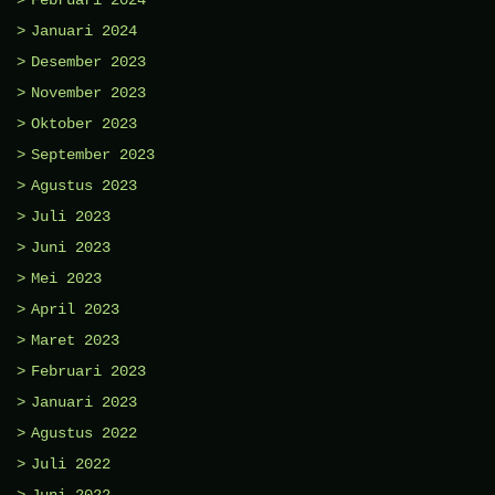
Januari 2024
Desember 2023
November 2023
Oktober 2023
September 2023
Agustus 2023
Juli 2023
Juni 2023
Mei 2023
April 2023
Maret 2023
Februari 2023
Januari 2023
Agustus 2022
Juli 2022
Juni 2022