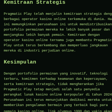
Kemitraan Strategis
Pragmatic Play telah menjalin kemitraan strategis deng
berbagai operator kasino online terkemuka di dunia. Ha
ini memungkinkan perusahaan ini untuk mendistribusikan
portofolio permainan mereka ke lebih banyak pasar dan
menjangkau lebih banyak pemain. Kemitraan dengan
operator kasino online ternama juga membantu Pragmatic
Play untuk terus berkembang dan memperluas jangkauan
mereka di industri perjudian online.
Kesimpulan
Dengan portofolio permainan yang inovatif, teknologi
terbaru, komitmen terhadap keamanan dan kepercayaan,
serta kemitraan strategis, tidak mengherankan jika
Pragmatic Play tetap menjadi salah satu penyedia
perangkat lunak kasino online terpopuler di tahun 2024
Perusahaan ini terus menunjukkan dedikasi mereka untuk
memberikan pengalaman bermain yang terbaik bagi para
pemain kasino online,
link olympus 1000
dan yakin akan