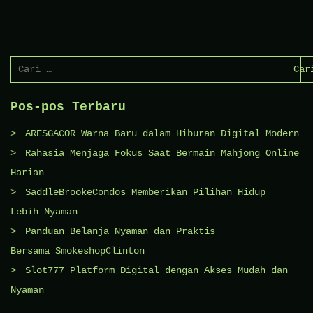
Cari
untuk:
Pos-pos Terbaru
ARESGACOR Warna Baru dalam Hiburan Digital Modern
Rahasia Menjaga Fokus Saat Bermain Mahjong Online
Harian
SaddleBrookeCondos Memberikan Pilihan Hidup
Lebih Nyaman
Panduan Belanja Nyaman dan Praktis
Bersama SmokeshopClinton
Slot777 Platform Digital dengan Akses Mudah dan
Nyaman