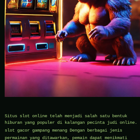
Situs slot online telah menjadi salah satu bentuk
hiburan yang populer di kalangan pecinta judi online.
slot gacor gampang menang
Dengan berbagai jenis
permainan yang ditawarkan, pemain dapat menikmati