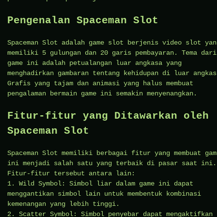
Pengenalan Spaceman Slot
Spaceman Slot adalah game slot berjenis video slot yan
memiliki 5 gulungan dan 20 garis pembayaran. Tema dari
game ini adalah petualangan luar angkasa yang
menghadirkan gambaran tentang kehidupan di luar angkas
Grafis yang tajam dan animasi yang halus membuat
pengalaman bermain game ini semakin menyenangkan.
Fitur-fitur yang Ditawarkan oleh
Spaceman Slot
Spaceman Slot memiliki berbagai fitur yang membuat gam
ini menjadi salah satu yang terbaik di pasar saat ini.
Fitur-fitur tersebut antara lain:
1. Wild Symbol: Simbol liar dalam game ini dapat
menggantikan simbol lain untuk membentuk kombinasi
kemenangan yang lebih tinggi.
2. Scatter Symbol: Simbol penyebar dapat mengaktifkan