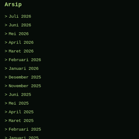
Arsip
Juli 2026
Juni 2026
Mei 2026
April 2026
Maret 2026
Februari 2026
Januari 2026
Desember 2025
November 2025
Juni 2025
Mei 2025
April 2025
Maret 2025
Februari 2025
Januari 2025