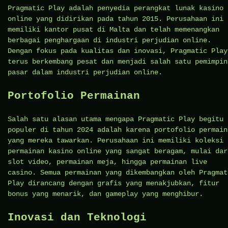
Pragmatic Play adalah penyedia perangkat lunak kasino
online yang didirikan pada tahun 2015. Perusahaan ini
memiliki kantor pusat di Malta dan telah memenangkan
berbagai penghargaan di industri perjudian online.
Dengan fokus pada kualitas dan inovasi, Pragmatic Play
terus berkembang pesat dan menjadi salah satu pemimpin
pasar dalam industri perjudian online.
Portofolio Permainan
Salah satu alasan utama mengapa Pragmatic Play begitu
populer di tahun 2024 adalah karena portofolio permain
yang mereka tawarkan. Perusahaan ini memiliki koleksi
permainan kasino online yang sangat beragam, mulai dar
slot video, permainan meja, hingga permainan live
casino. Semua permainan yang dikembangkan oleh Pragmat
Play dirancang dengan grafis yang menakjubkan, fitur
bonus yang menarik, dan gameplay yang menghibur.
Inovasi dan Teknologi