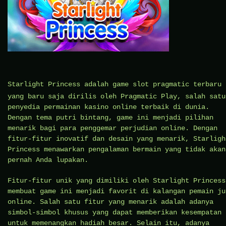
Starlight Princess adalah game
slot pragmatic
terbaru
yang baru saja dirilis oleh Pragmatic Play, salah satu
penyedia permainan kasino online terbaik di dunia.
Dengan tema putri bintang, game ini menjadi pilihan
menarik bagi para penggemar perjudian online. Dengan
fitur-fitur inovatif dan desain yang menarik, Starligh
Princess menawarkan pengalaman bermain yang tidak akan
pernah Anda lupakan.
Fitur-fitur unik yang dimiliki oleh Starlight Princess
membuat game ini menjadi favorit di kalangan pemain ju
online. Salah satu fitur yang menarik adalah adanya
simbol-simbol khusus yang dapat memberikan kesempatan
untuk memenangkan hadiah besar. Selain itu, adanya