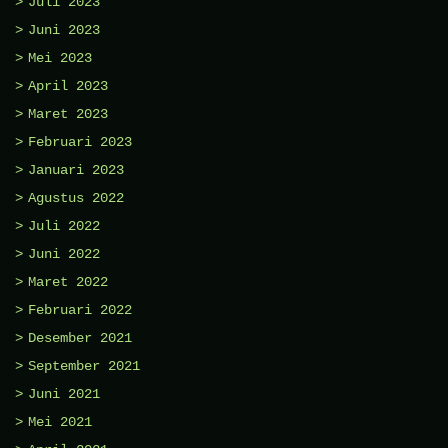
Juli 2023
Juni 2023
Mei 2023
April 2023
Maret 2023
Februari 2023
Januari 2023
Agustus 2022
Juli 2022
Juni 2022
Maret 2022
Februari 2022
Desember 2021
September 2021
Juni 2021
Mei 2021