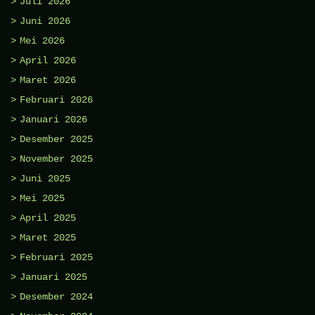
Juli 2026
Juni 2026
Mei 2026
April 2026
Maret 2026
Februari 2026
Januari 2026
Desember 2025
November 2025
Juni 2025
Mei 2025
April 2025
Maret 2025
Februari 2025
Januari 2025
Desember 2024