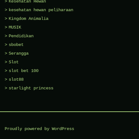
Kesehatan Hewan
kesehatan hewan peliharaan
Kingdom Animalia
MUSIK
Pendidikan
sbobet
Serangga
Slot
slot bet 100
slot88
starlight princess
Proudly powered by WordPress