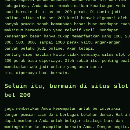
sebagainya, Anda dapat memaksimalkan keuntungan Anda
saat bermain di situs bet 200 perak. Di dunia judi
online, situs slot bet 200 kecil banyak digemari oleh
banyak pemain sebab kemampuan besar buat mendapat cuan
maksimum bermodalkan yang relatif kecil. Mendapat
kemenangan besar hanya cukup memanfaatkan uang 100, 20
300, 500, 800, sampai 1000 perak yaitu angan-angan
banyak pelaku judi online. Akan tetapi,
penting diperhatikan kalau tidak semuanya situs slot b
200 perak bisa dipercaya. Oleh sebab itu, penting buat
memutuskan web judi online yang aman serta
bisa dipercaya buat bermain.
Selain itu, bermain di situs slot
bet 200
juga memberikan Anda kesempatan untuk berinteraksi
dengan pemain lain dari berbagai belahan dunia. Hal in
dapat membantu Anda untuk belajar strategi baru dan
meningkatkan keterampilan bermain Anda. Dengan begitu,