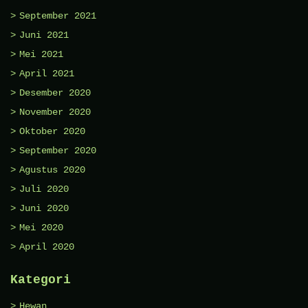
September 2021
Juni 2021
Mei 2021
April 2021
Desember 2020
November 2020
Oktober 2020
September 2020
Agustus 2020
Juli 2020
Juni 2020
Mei 2020
April 2020
Kategori
Hewan