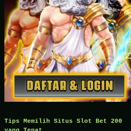
Tips Memilih Situs Slot Bet 200
yang Tepat