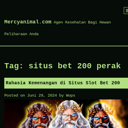
Skip
to
Mercyanimal.com
Agen Kesehatan Bagi Hewan
content
Peliharaan Anda
Tag:
situs bet 200 perak
Rahasia Kemenangan di Situs Slot Bet 200
Posted on
Juni 29, 2024
by
Wops