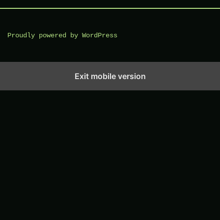
Proudly powered by WordPress
Exit mobile version