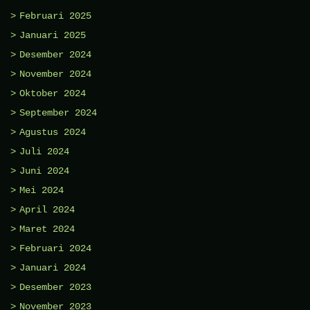
Februari 2025
Januari 2025
Desember 2024
November 2024
Oktober 2024
September 2024
Agustus 2024
Juli 2024
Juni 2024
Mei 2024
April 2024
Maret 2024
Februari 2024
Januari 2024
Desember 2023
November 2023