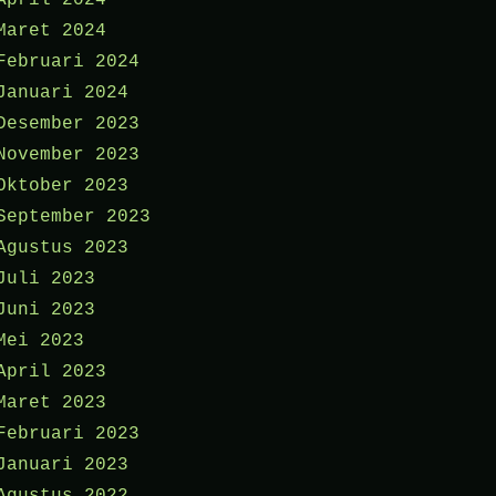
April 2024
Maret 2024
Februari 2024
Januari 2024
Desember 2023
November 2023
Oktober 2023
September 2023
Agustus 2023
Juli 2023
Juni 2023
Mei 2023
April 2023
Maret 2023
Februari 2023
Januari 2023