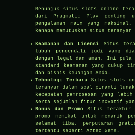
Menunjuk situs slots online tera
dari Pragmatic Play penting u
pengalaman main yang maksimal.
kenapa memutuskan situs teranyar 
Keamanan dan Lisensi
Situs tera
tubuh pengendali judi yang dia
dengan legal dan aman. Ini pula 
standard keamanan yang cukup ti
dan bisnis keuangan Anda.
Tehnologi Terbaru
Situs slots onl
teranyar dalam soal piranti lunak
kecepatan pemrosesan yang lebih
serta sejumlah fitur inovatif yan
Bonus dan Promo
Situs terakhir 
promo memikat untuk menarik pe
selamat tiba, perputaran grat
tertentu seperti Aztec Gems.