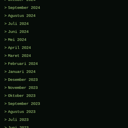
September 2024
Agustus 2024
Juli 2024
Juni 2024
Mei 2024
April 2024
Maret 2024
Februari 2024
Januari 2024
Desember 2023
November 2023
Oktober 2023
September 2023
Agustus 2023
Juli 2023
Juni 2023