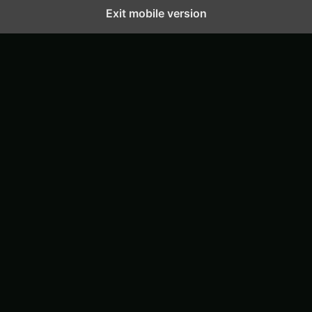
Exit mobile version