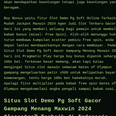
akan mendapatkan keuntungan tetapi juga keuntungan yan
beragam.
Buy Bonus yaitu fitur Slot Demo Pg Soft Online Terbaik
Mudah Jackpot Maxwin 2024 Agen Judi Slot Terbaru Gacor
Hari Ini yang memberi peluang bagi pemain untuk membel
babak bonus (misal: Free Spin). Alih-alih menunggu hok
turun membawa kumpulan scatter pemicu free spin, anda
dapat lantas mendapatkannya dengan cara membayar. Pada
Situs Slot Demo Pg Soft Gacor Gampang Menang Maxwin 20
hari ini Pragmatic Play harga buy bonus dipatok seharg
100x bet. Terkesan besar memang, akan tapi kalau
mengingat Situs slot maxwin semacam Gates of Olympus
gampang mengeluarkan petir x500 untuk melipatkan bayar
kemenangan, tentu harga 100x bet hakekatnya murah.
Apalagi fitur multiplier pada babak free spin Gates of
Olympus mengakumulasi angka pengali sampai babak usai.
Situs Slot Demo Pg Soft Gacor
Gampang Menang Maxwin 2024