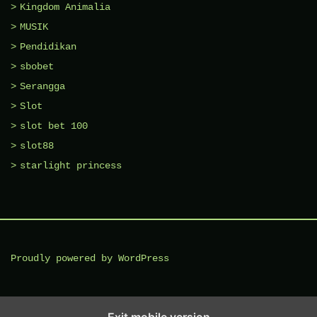
Kingdom Animalia
MUSIK
Pendidikan
sbobet
Serangga
Slot
slot bet 100
slot88
starlight princess
Proudly powered by WordPress
Exit mobile version