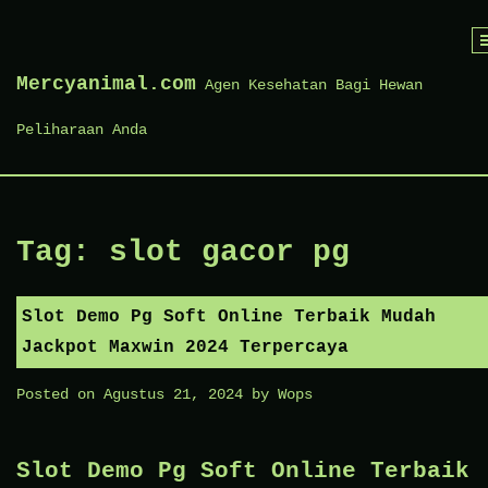
Skip
to
Mercyanimal.com
Agen Kesehatan Bagi Hewan
content
Peliharaan Anda
Tag:
slot gacor pg
Slot Demo Pg Soft Online Terbaik Mudah
Jackpot Maxwin 2024 Terpercaya
Posted on
Agustus 21, 2024
by
Wops
Slot Demo Pg Soft Online Terbaik