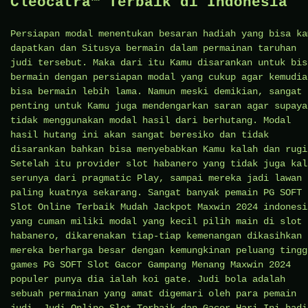
Cleocatra™ Terbaik di Indonesia
Persiapan modal menentukan besaran hadiah yang bisa ka
dapatkan dan Situsya bermain dalam permainan taruhan
judi tersebut. Maka dari itu Kamu disarankan untuk bis
bermain dengan persiapan modal yang cukup agar kemudia
bisa bermain lebih lama. Namun meski demikian, sangat
penting untuk Kamu juga mendengarkan saran agar supaya
tidak menggunakan modal hasil dari berhutang. Modal
hasil hutang ini akan sangat beresiko dan tidak
disarankan bahkan bisa menyebabkan Kamu kalah dan rugi
Setelah itu provider slot habanero yang tidak juga kal
serunya dari pragmatic Play, sampai mereka jadi lawan
paling kuatnya sekarang. Sangat banyak pemain PG SOFT
Slot Online Terbaik Mudah Jackpot Maxwin 2024 indonesi
yang cuman miliki modal yang kecil pilih main di slot
habanero, dikarenakan tiap-tiap kemenangan dikasihkan
mereka berharga besar dengan kemungkinan peluang tingg
games PG SOFT Slot Gacor Gampang Menang Maxwin 2024
populer punya dia ialah koi gate. Judi bola adalah
sebuah permainan yang amat digemari oleh para pemain
judi. Judi Online Slot Terbaik dan Gacor Hari Ini hadi