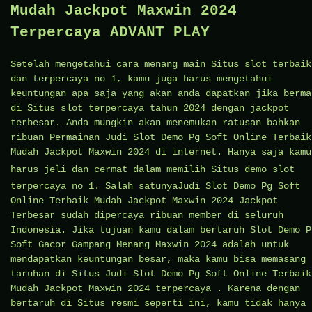
Mudah Jackpot Maxwin 2024
Terpercaya ADVANT PLAY
Setelah mengetahui cara menang main Situs slot terbaik
dan terpercaya no 1, kamu juga harus mengetahui
keuntungan apa saja yang akan anda dapatkan jika berma
di Situs slot terpercaya tahun 2024 dengan jackpot
terbesar. Anda mungkin akan menemukan ratusan bahkan
ribuan Permainan Judi Slot Demo Pg Soft Online Terbaik
Mudah Jackpot Maxwin 2024 di internet. Hanya saja kamu
harus jeli dan cermat dalam memilih Situs
demo slot
terpercaya no 1. Salah satunyaJudi Slot Demo Pg Soft
Online Terbaik Mudah Jackpot Maxwin 2024 Jackpot
Terbesar sudah dipercaya ribuan member di seluruh
Indonesia. Jika tujuan kamu dalam bertaruh Slot Demo P
Soft Gacor Gampang Menang Maxwin 2024 adalah untuk
mendapatkan keuntungan besar, maka kamu bisa memasang
taruhan di Situs Judi Slot Demo Pg Soft Online Terbaik
Mudah Jackpot Maxwin 2024 terpercaya . Karena dengan
bertaruh di Situs resmi seperti ini, kamu tidak hanya