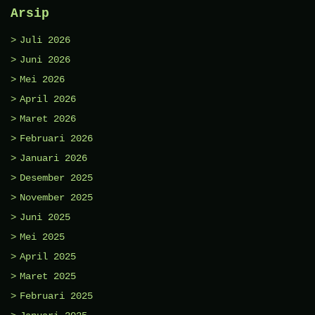
Arsip
Juli 2026
Juni 2026
Mei 2026
April 2026
Maret 2026
Februari 2026
Januari 2026
Desember 2025
November 2025
Juni 2025
Mei 2025
April 2025
Maret 2025
Februari 2025