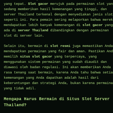
yang tepat.
Slot gacor
merujuk pada permainan slot yan
sedang memberikan hasil kemenangan yang tinggi, dan
server Thailand terkenal dengan menyediakan jenis slot
seperti ini. Para pemain sering melaporkan bahwa merek
mendapatkan lebih banyak kemenangan di
slot gacor
yang
ada di
server Thailand
dibandingkan dengan permainan
slot di server lain.
Selain itu, bermain di
slot resmi
juga memastikan Anda
mendapatkan permainan yang fair dan aman. Pastikan And
memilih
situs slot gacor
yang terpercaya, yang
menggunakan sistem permainan yang sudah diaudit dan
diawasi oleh badan regulasi. Ini akan memberikan Anda
rasa tenang saat bermain, karena Anda tahu bahwa setia
kemenangan yang Anda dapatkan adalah hasil dari
keberuntungan dan strategi Anda, bukan karena permaina
yang tidak adil.
Mengapa Harus Bermain di Situs Slot Server
Thailand?