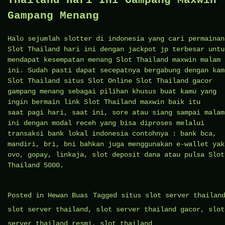
Thailand Hari Ini Gampang Maxwin
Gampang Menang
Halo sejumlah slotter di indonesia yang cari permainan
Slot Thailand hari ini dengan jackpot jp terbesar untu
mendapat kesempatan menang Slot Thailand maxwin malam
ini. Sudah pasti dapat secepatnya bergabung dengan kam
Slot Thailand situs Slot Online Slot Thailand gacor
gampang menang sebagai pilihan khusus buat kamu yang
ingin bermain link Slot Thailand maxwin baik itu
saat pagi hari, saat ini, sore atau siang sampai malam
ini dengan modal receh yang bisa diproses melalui
transaksi bank lokal indonesia contohnya : bank bca,
mandiri, bri, bni bahkan juga menggunakan e-wallet yak
ovo, gopay, linkaja, slot deposit dana atau pulsa Slot
Thailand 5000.
Posted in
Hewan Buas
Tagged
situs slot server thailan
slot server thailand
,
slot server thailand gacor
,
slot
server thailand resmi
,
slot thailand