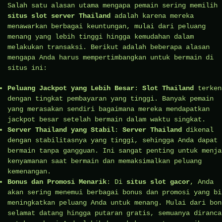
Salah satu alasan utama mengapa pemain sering memilih
situs slot server Thailand
adalah karena mereka
menawarkan berbagai keuntungan, mulai dari peluang
menang yang lebih tinggi hingga kemudahan dalam
melakukan transaksi. Berikut adalah beberapa alasan
mengapa Anda harus mempertimbangkan untuk bermain di
situs ini:
Peluang Jackpot yang Lebih Besar
:
Slot Thailand
terken
dengan tingkat pembayaran yang tinggi. Banyak pemain
yang merasakan sendiri bagaimana mereka mendapatkan
jackpot besar setelah bermain dalam waktu singkat.
Server Thailand yang Stabil
:
Server Thailand
dikenal
dengan stabilitasnya yang tinggi, sehingga Anda dapat
bermain tanpa gangguan. Ini sangat penting untuk menja
kenyamanan saat bermain dan memaksimalkan peluang
kemenangan.
Bonus dan Promosi Menarik
: Di
situs slot gacor
, Anda
akan sering menemui berbagai bonus dan promosi yang bi
meningkatkan peluang Anda untuk menang. Mulai dari bon
selamat datang hingga putaran gratis, semuanya diranca