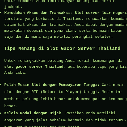
untuk memberi Anda lebih banyak kesempatan meraih
jackpot.
Kemudahan Akses dan Transaksi
:
Slot server luar negeri
terutama yang berbasis di Thailand, menawarkan kemudah
dalam hal akses dan transaksi. Anda dapat dengan mudah
melakukan deposit dan penarikan, serta bermain kapan
saja dan di mana saja melalui perangkat seluler.
Tips Menang di Slot Gacor Server Thailand
Untuk meningkatkan peluang Anda meraih kemenangan di
slot gacor server Thailand
, ada beberapa tips yang bis
Anda coba:
Pilih Mesin Slot dengan Pembayaran Tinggi
: Cari mesin
slot dengan RTP (Return to Player) tinggi. Mesin ini
memberi peluang lebih besar untuk mendapatkan kemenang
besar.
Kelola Modal dengan Bijak
: Pastikan Anda memiliki
anggaran yang jelas sebelum bermain dan tidak terburu-