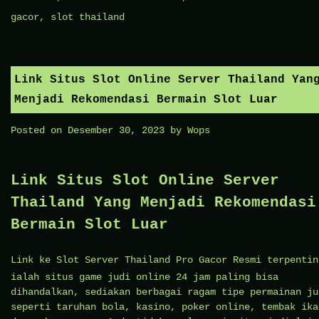
gacor
,
slot thailand
Link Situs Slot Online Server Thailand Yan
Menjadi Rekomendasi Bermain Slot Luar
Posted on
Desember 30, 2023
by
Wops
Link Situs Slot Online Server
Thailand Yang Menjadi Rekomendasi
Bermain Slot Luar
Link ke
Slot Server Thailand
Pro Gacor Resmi terpentin
ialah situs game judi online 24 jam paling bisa
dihandalkan, sediakan berbagai ragam tipe permainan ju
seperti taruhan bola, kasino, poker online, tembak ika