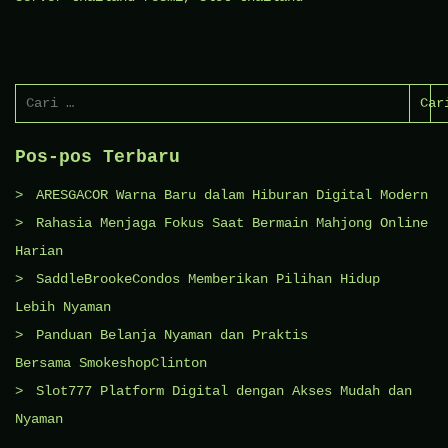
Cari
untuk:
Pos-pos Terbaru
ARESGACOR Warna Baru dalam Hiburan Digital Modern
Rahasia Menjaga Fokus Saat Bermain Mahjong Online
Harian
SaddleBrookeCondos Memberikan Pilihan Hidup
Lebih Nyaman
Panduan Belanja Nyaman dan Praktis
Bersama SmokeshopClinton
Slot777 Platform Digital dengan Akses Mudah dan
Nyaman