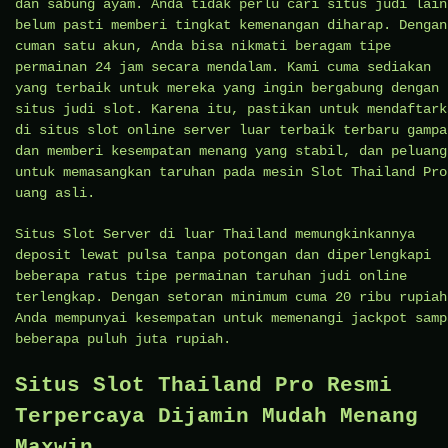
dan sabung ayam. Anda tidak perlu cari situs judi lain
belum pasti memberi tingkat kemenangan diharap. Dengan
cuman satu akun, Anda bisa nikmati beragam tipe
permainan 24 jam secara mendalam. Kami cuma sediakan
yang terbaik untuk mereka yang ingin bergabung dengan
situs judi slot. Karena itu, pastikan untuk mendaftark
di situs slot online server luar terbaik terbaru gampa
dan memberi kesempatan menang yang stabil, dan peluang
untuk memasangkan taruhan pada mesin Slot Thailand Pro
uang asli.
Situs Slot Server di luar Thailand memungkinkannya
deposit lewat pulsa tanpa potongan dan diperlengkapi
beberapa ratus tipe permainan taruhan judi online
terlengkap. Dengan setoran minimum cuma 20 ribu rupiah
Anda mempunyai kesempatan untuk memenangi jackpot samp
beberapa puluh juta rupiah.
Situs Slot Thailand Pro Resmi
Terpercaya Dijamin Mudah Menang
Maxwin