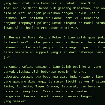
yang berbuntut pada keberhasilan hebat. Game Slot
Thailand Pro Gacor Resmi VIP gampang dimainkan, dan An
bisa nikmati beragam permainan dengan 1 akun. Fitur:
Mainkan Slot Thailand Pro Gacor Resmi VIP. Beberapa
penjudi mempunyai peluang untuk tingkatkan modal taruh
lewat Slot Thailand Pro Gacor Resmi VIP.
2. Permainan Poker Online Poker Online ialah game judi
terkenal ke-2 dalam perincian ini. Game ini benar-ben
dikenali di kelompok penjudi. Kedatangan tipe judol in
terus memperoleh support yang kuat dari beberapa fans
judi.
3. Casino Online Casino online ialah opsi ke-3 yang
banyak disukai oleh beberapa pemain. Menurut
beberapa pemain, ada beberapa game judi kasino online
yang gampang dimenangi, termasuk Slot88 server Thailan
Sicbo, Roulette, Tiger Dragon, Baccarat, dan beragam
permainan yang lain. Casino online ini memberi
pengalaman bermain lewat tayangan secara langsung
yang memikat.