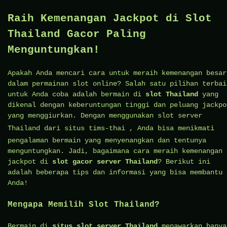
Raih Kemenangan Jackpot di Slot
Thailand Gacor Paling
Menguntungkan!
Apakah Anda mencari cara untuk meraih kemenangan besar
dalam permainan slot online? Salah satu pilihan terbai
untuk Anda coba adalah bermain di
slot Thailand
yang
dikenal dengan keberuntungan tinggi dan peluang jackpo
yang menggiurkan. Dengan menggunakan slot server
Thailand dari situs
tims-thai
, Anda bisa menikmati
pengalaman bermain yang menyenangkan dan tentunya
menguntungkan. Jadi, bagaimana cara meraih kemenangan
jackpot di
slot gacor server Thailand
? Berikut ini
adalah beberapa tips dan informasi yang bisa membantu
Anda!
Mengapa Memilih Slot Thailand?
Bermain di
situs slot server Thailand
menawarkan banya