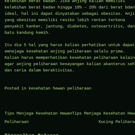
kelebihan berat badan. Jika anjing kalian memiliki
kelebihan berat badan hingga 10% – 20% dari berat bdan
ideal, hal ini dapat dinyatakan sebagai obesitas. Anji
yang obesitas memiliki resiko lebih rentan terkena
penyakit kanker, jantung, diabetes, osteoartritis, dan
batu kandung kemih.
Itu dia 5 hal yang harus kalian perhatikan untuk dapat
emnajaga kesehatan anjing peliharaan selalu prima.
Kalian harus memperhatikan kesehatan peliharaan kalain
agar anjing peliharaan kesayangan kalian akanterus seh
dan ceria dalam beraktivitas.
Posted in
kesehatan hewan peliharaan
Navigasi
Tips Menjaga Kesehatan Hewan
Tips Menjaga Kesehatan Hew
pos
Peliharaan
Kucing Pelihara