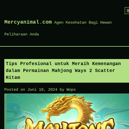
Skip
to
Mercyanimal.com
Agen Kesehatan Bagi Hewan
content
Peliharaan Anda
Tips Profesional untuk Meraih Kemenangan
dalam Permainan Mahjong Ways 2 Scatter
Hitam
Posted on
Juni 18, 2024
by
Wops