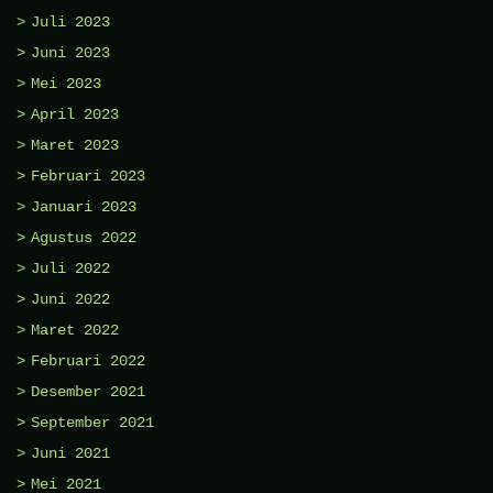
Juli 2023
Juni 2023
Mei 2023
April 2023
Maret 2023
Februari 2023
Januari 2023
Agustus 2022
Juli 2022
Juni 2022
Maret 2022
Februari 2022
Desember 2021
September 2021
Juni 2021
Mei 2021