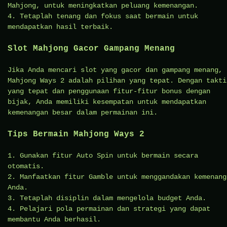
Mahjong, untuk meningkatkan peluang kemenangan.
4. Tetaplah tenang dan fokus saat bermain untuk
mendapatkan hasil terbaik.
Slot Mahjong Gacor Gampang Menang
Jika Anda mencari slot yang gacor dan gampang menang,
Mahjong Ways 2 adalah pilihan yang tepat. Dengan takti
yang tepat dan penggunaan fitur-fitur bonus dengan
bijak, Anda memiliki kesempatan untuk mendapatkan
kemenangan besar dalam permainan ini.
Tips Bermain Mahjong Ways 2
1. Gunakan fitur Auto Spin untuk bermain secara
otomatis.
2. Manfaatkan fitur Gamble untuk menggandakan kemenang
Anda.
3. Tetaplah disiplin dalam mengelola budget Anda.
4. Pelajari pola permainan dan strategi yang dapat
membantu Anda berhasil.