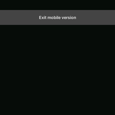
Exit mobile version