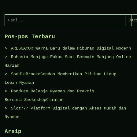
Cari
untuk:
Pos-pos Terbaru
ARESGACOR Warna Baru dalam Hiburan Digital Modern
Rahasia Menjaga Fokus Saat Bermain Mahjong Online
Harian
SaddleBrookeCondos Memberikan Pilihan Hidup
Lebih Nyaman
Panduan Belanja Nyaman dan Praktis
Bersama SmokeshopClinton
Slot777 Platform Digital dengan Akses Mudah dan
Nyaman
Arsip