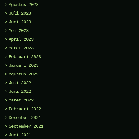
Agustus 2023
Juli 2023
Juni 2023
Mei 2023
April 2023
Maret 2023
Februari 2023
Januari 2023
Agustus 2022
Juli 2022
Juni 2022
Maret 2022
Februari 2022
Desember 2021
September 2021
Juni 2021