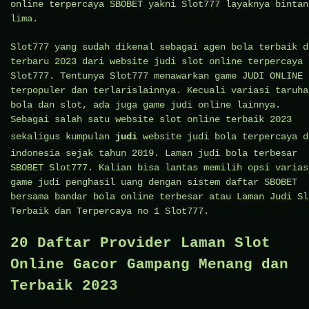
online terpercaya SBOBET yakni Slot777 layaknya bintan
lima.
Slot777 yang sudah dikenal sebagai agen bola terbaik d
terbaru 2023 dari website judi slot online terpercaya
Slot777. Tentunya Slot777 menawarkan game JUDI ONLINE
terpopuler dan terlarislainnya. Kecuali variasi taruha
bola dan slot, ada juga game judi online lainnya.
Sebagai salah satu website slot online terbaik 2023
sekaligus kumpulan
judi
website judi bola terpercaya d
indonesia sejak tahun 2019. Laman judi bola terbesar
SBOBET Slot777. Kalian bisa lantas memilih opsi varias
game judi penghasil uang dengan sistem daftar SBOBET
bersama bandar bola online terbesar atau Laman Judi Sl
Terbaik dan Terpercaya no 1 Slot777.
20 Daftar Provider Laman Slot
Online Gacor Gampang Menang dan
Terbaik 2023