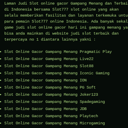
Laman Judi Slot online gacor Gampang Menang dan Terbai
di Indonesia bersama Slot777 slot online yang akan
selalu memberikan fasilitas dan layanan terkemuka untu
para pemain Slot777 online Indonesia. Ada banyak sekal
game judi slot online gacor hari ini gampang menang ya
bisa anda mainkan di website judi slot terbaik dan
terpercaya no 1 diantara lainnya yakni :
Slot Online Gacor Gampang Menang Pragmatic Play
Slot Online Gacor Gampang Menang Live22
Slot Online Gacor Gampang Menang Slot88
Slot Online Gacor Gampang Menang Iconic Gaming
Slot Online Gacor Gampang Menang ION
Slot Online Gacor Gampang Menang PG Soft
Slot Online Gacor Gampang Menang Joker123
Slot Online Gacor Gampang Menang Spadegaming
Slot Online Gacor Gampang Menang JDB
Slot Online Gacor Gampang Menang Playtech
Slot Online Gacor Gampang Menang Microgaming