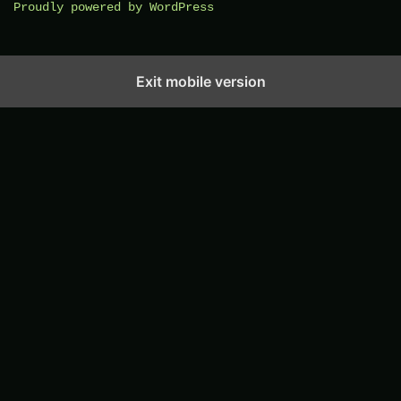
Proudly powered by WordPress
Exit mobile version