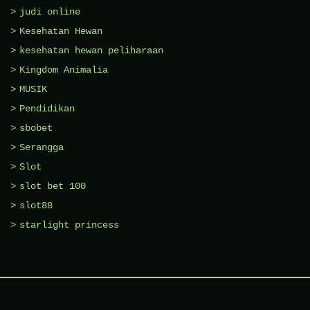
judi online
Kesehatan Hewan
kesehatan hewan peliharaan
Kingdom Animalia
MUSIK
Pendidikan
sbobet
Serangga
Slot
slot bet 100
slot88
starlight princess