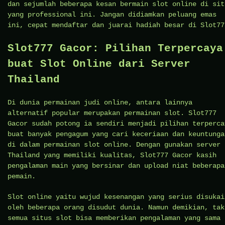
dan sejumlah beberapa kesan bermain slot online di sit
yang professional ini. Jangan didiamkan peluang emas
ini, cepat mendaftar dan juarai hadiah besar di Slot77
Slot777 Gacor: Pilihan Terpercaya
buat Slot Online dari Server
Thailand
Di dunia permainan judi online, antara lainnya
alternatif popular merupakan permainan slot. Slot777
Gacor sudah potong ia sendiri menjadi pilihan terperca
buat banyak pengagum yang cari keceriaan dan keuntunga
di dalam permainan slot online. Dengan gunakan server
Thailand yang memiliki kualitas, Slot777 Gacor kasih
pengalaman main yang bersinar dan upload niat beberapa
pemain.
Slot online yaitu wujud kesenangan yang serius disukai
oleh beberapa orang disudut dunia. Namun demikian, tak
semua situs slot bisa memberikan pengalaman yang sama