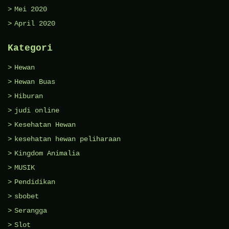
Mei 2020
April 2020
Kategori
Hewan
Hewan Buas
Hiburan
judi online
Kesehatan Hewan
kesehatan hewan peliharaan
Kingdom Animalia
MUSIK
Pendidikan
sbobet
Serangga
Slot