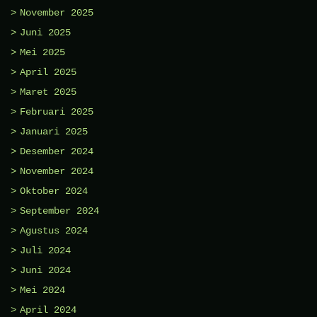
November 2025
Juni 2025
Mei 2025
April 2025
Maret 2025
Februari 2025
Januari 2025
Desember 2024
November 2024
Oktober 2024
September 2024
Agustus 2024
Juli 2024
Juni 2024
Mei 2024
April 2024