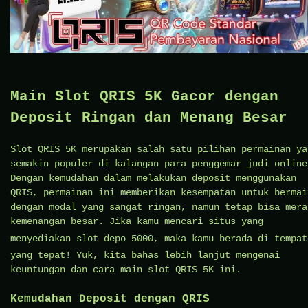
Main Slot QRIS 5K Gacor dengan
Deposit Ringan dan Menang Besar
Slot QRIS 5K merupakan salah satu pilihan permainan ya
semakin populer di kalangan para penggemar judi online
Dengan kemudahan dalam melakukan deposit menggunakan
QRIS, permainan ini memberikan kesempatan untuk bermai
dengan modal yang sangat ringan, namun tetap bisa mera
kemenangan besar. Jika kamu mencari situs yang
menyediakan
slot depo 5000
, maka kamu berada di tempat
yang tepat! Yuk, kita bahas lebih lanjut mengenai
keuntungan dan cara main slot QRIS 5K ini.
Kemudahan Deposit dengan QRIS