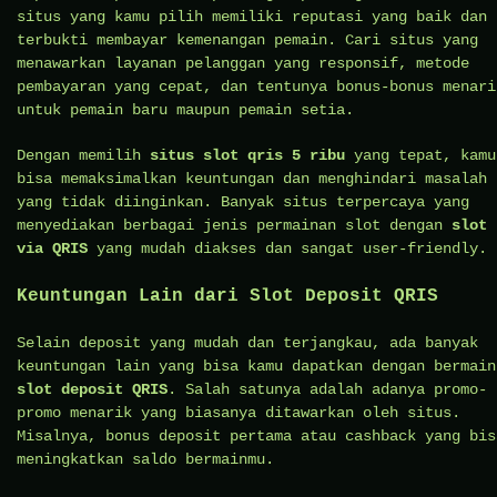
situs yang kamu pilih memiliki reputasi yang baik dan
terbukti membayar kemenangan pemain. Cari situs yang
menawarkan layanan pelanggan yang responsif, metode
pembayaran yang cepat, dan tentunya bonus-bonus menari
untuk pemain baru maupun pemain setia.
Dengan memilih
situs slot qris 5 ribu
yang tepat, kamu
bisa memaksimalkan keuntungan dan menghindari masalah
yang tidak diinginkan. Banyak situs terpercaya yang
menyediakan berbagai jenis permainan slot dengan
slot
via QRIS
yang mudah diakses dan sangat user-friendly.
Keuntungan Lain dari Slot Deposit QRIS
Selain deposit yang mudah dan terjangkau, ada banyak
keuntungan lain yang bisa kamu dapatkan dengan bermain
slot deposit QRIS
. Salah satunya adalah adanya promo-
promo menarik yang biasanya ditawarkan oleh situs.
Misalnya, bonus deposit pertama atau cashback yang bis
meningkatkan saldo bermainmu.