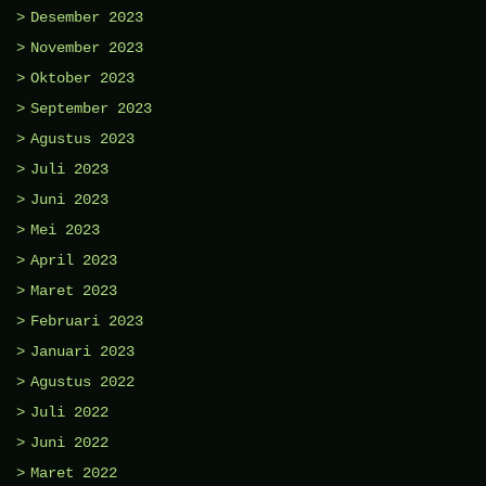
Desember 2023
November 2023
Oktober 2023
September 2023
Agustus 2023
Juli 2023
Juni 2023
Mei 2023
April 2023
Maret 2023
Februari 2023
Januari 2023
Agustus 2022
Juli 2022
Juni 2022
Maret 2022