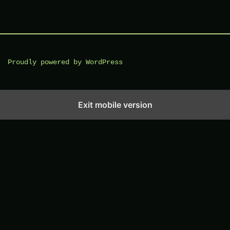
Proudly powered by WordPress
Exit mobile version