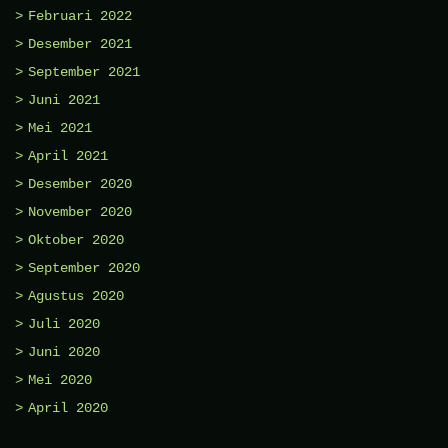
Februari 2022
Desember 2021
September 2021
Juni 2021
Mei 2021
April 2021
Desember 2020
November 2020
Oktober 2020
September 2020
Agustus 2020
Juli 2020
Juni 2020
Mei 2020
April 2020