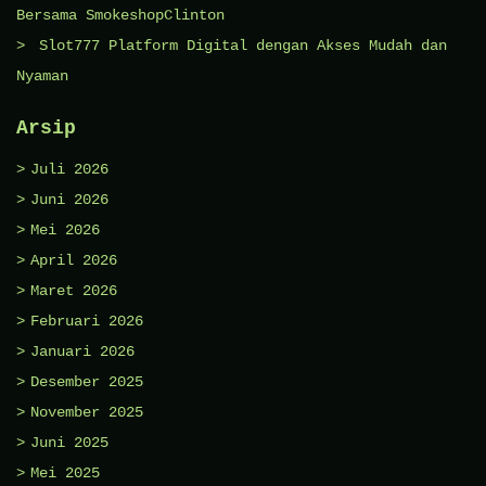
Bersama SmokeshopClinton
Slot777 Platform Digital dengan Akses Mudah dan
Nyaman
Arsip
Juli 2026
Juni 2026
Mei 2026
April 2026
Maret 2026
Februari 2026
Januari 2026
Desember 2025
November 2025
Juni 2025
Mei 2025