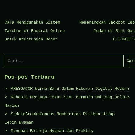
Navigasi
Cara Menggunakan Sistem
Memenangkan Jackpot Leb
pos
Taruhan di Bacarat Online
Mudah di Slot Gac
untuk Keuntungan Besar
CLICKBET8
Cari
untuk:
Pos-pos Terbaru
ARESGACOR Warna Baru dalam Hiburan Digital Modern
Rahasia Menjaga Fokus Saat Bermain Mahjong Online
Harian
SaddleBrookeCondos Memberikan Pilihan Hidup
Lebih Nyaman
Panduan Belanja Nyaman dan Praktis