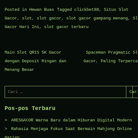
Posted in
Hewan Buas
Tagged
clickbet88
,
Situs Slot
Gacor
,
slot
,
slot gacor
,
slot gacor gampang menang
,
Sl
Gacor Hari Ini
,
slot gacor terbaru
Navigasi
Main Slot QRIS 5K Gacor
Spaceman Pragmatic Sl
pos
dengan Deposit Ringan dan
Gacor, Paling Terperca
Menang Besar
Cari
untuk:
Pos-pos Terbaru
ARESGACOR Warna Baru dalam Hiburan Digital Modern
Rahasia Menjaga Fokus Saat Bermain Mahjong Online
Harian