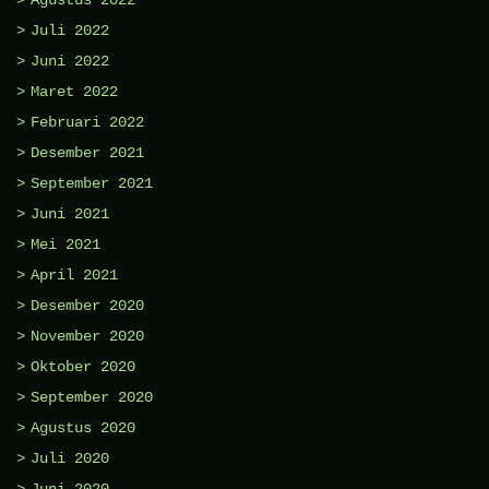
Juli 2022
Juni 2022
Maret 2022
Februari 2022
Desember 2021
September 2021
Juni 2021
Mei 2021
April 2021
Desember 2020
November 2020
Oktober 2020
September 2020
Agustus 2020
Juli 2020
Juni 2020