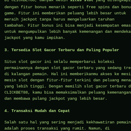
Di CLICKBET88, banyak mesin
situs slot
yang dilengkapi
dengan fitur bonus menarik seperti free spins dan bonu
game. Fitur ini memberikan peluang lebih besar untuk
meraih jackpot tanpa harus mengeluarkan taruhan
tambahan. Fitur bonus ini bisa menjadi kesempatan emas
untuk mengumpulkan lebih banyak kemenangan dan mendeka
jackpot yang kamu impikan.
3.
Tersedia Slot Gacor Terbaru dan Paling Populer
Situs slot gacor ini selalu memperbarui koleksi
permainannya dengan slot gacor terbaru yang sedang tre
di kalangan pemain. Hal ini memberikanmu akses ke mesi
mesin slot dengan fitur-fitur terkini dan peluang mena
yang lebih tinggi. Dengan memilih slot gacor terbaru d
CLICKBET88, kamu bisa memaksimalkan peluang kemenangan
dan membawa pulang jackpot yang lebih besar.
4.
Transaksi Mudah dan Cepat
Salah satu hal yang sering menjadi kekhawatiran pemain
adalah proses transaksi yang rumit. Namun, di