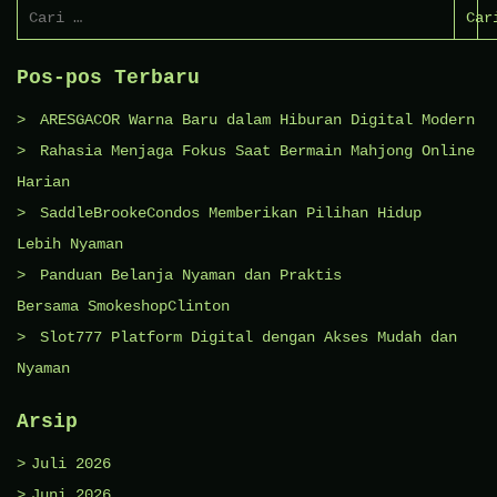
Cari
untuk:
Pos-pos Terbaru
ARESGACOR Warna Baru dalam Hiburan Digital Modern
Rahasia Menjaga Fokus Saat Bermain Mahjong Online
Harian
SaddleBrookeCondos Memberikan Pilihan Hidup
Lebih Nyaman
Panduan Belanja Nyaman dan Praktis
Bersama SmokeshopClinton
Slot777 Platform Digital dengan Akses Mudah dan
Nyaman
Arsip
Juli 2026
Juni 2026