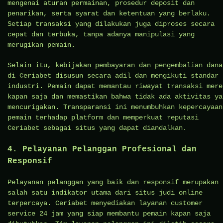
mengenai aturan permainan, prosedur deposit dan
penarikan, serta syarat dan ketentuan yang berlaku.
Setiap transaksi yang dilakukan juga diproses secara
cepat dan terbuka, tanpa adanya manipulasi yang
merugikan pemain.
Selain itu, kebijakan pembayaran dan pengembalian dana
di Ceriabet disusun secara adil dan mengikuti standar
industri. Pemain dapat memantau riwayat transaksi mere
kapan saja dan memastikan bahwa tidak ada aktivitas ya
mencurigakan. Transparansi ini menumbuhkan kepercayaan
pemain terhadap platform dan memperkuat reputasi
Ceriabet sebagai situs yang dapat diandalkan.
4. Pelayanan Pelanggan Profesional dan
Responsif
Pelayanan pelanggan yang baik dan responsif merupakan
salah satu indikator utama dari situs judi online
terpercaya. Ceriabet menyediakan layanan customer
service 24 jam yang siap membantu pemain kapan saja