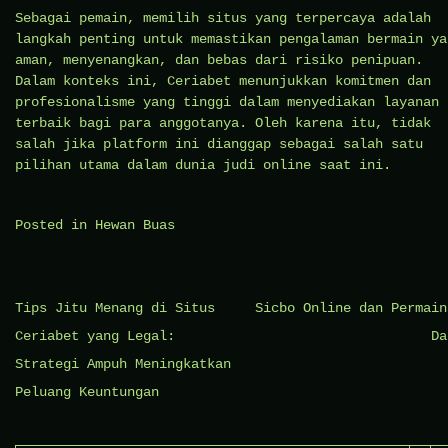
Sebagai pemain, memilih situs yang terpercaya adalah
langkah penting untuk memastikan pengalaman bermain ya
aman, menyenangkan, dan bebas dari risiko penipuan.
Dalam konteks ini, Ceriabet menunjukkan komitmen dan
profesionalisme yang tinggi dalam menyediakan layanan
terbaik bagi para anggotanya. Oleh karena itu, tidak
salah jika platform ini dianggap sebagai salah satu
pilihan utama dalam dunia judi online saat ini.
Posted in
Hewan Buas
Navigasi
Tips Jitu Menang di Situs
Sicbo Online dan Permain
pos
Ceriabet yang Legal:
Da
Strategi Ampuh Meningkatkan
Peluang Keuntungan