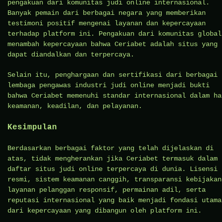
pengakuan dari komunitas judi online internasional.
Banyak pemain dari berbagai negara yang memberikan
testimoni positif mengenai layanan dan kepercayaan
terhadap platform ini. Pengakuan dari komunitas global
menambah kepercayaan bahwa Ceriabet adalah situs yang
dapat diandalkan dan terpercaya.
Selain itu, penghargaan dan sertifikasi dari berbagai
lembaga pengawas industri judi online menjadi bukti
bahwa Ceriabet memenuhi standar internasional dalam ha
keamanan, keadilan, dan pelayanan.
Kesimpulan
Berdasarkan berbagai faktor yang telah dijelaskan di
atas, tidak mengherankan jika Ceriabet termasuk dalam
daftar situs judi online terpercaya di dunia. Lisensi
resmi, sistem keamanan canggih, transparansi kebijakan
layanan pelanggan responsif, permainan adil, serta
reputasi internasional yang baik menjadi fondasi utama
dari kepercayaan yang dibangun oleh platform ini.