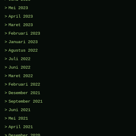
Mei 2023
April 2023
Maret 2023
Februari 2023
Januari 2023
Agustus 2022
Juli 2022
Juni 2022
Maret 2022
Februari 2022
Desember 2021
September 2021
Juni 2021
Mei 2021
April 2021
Desember 2020