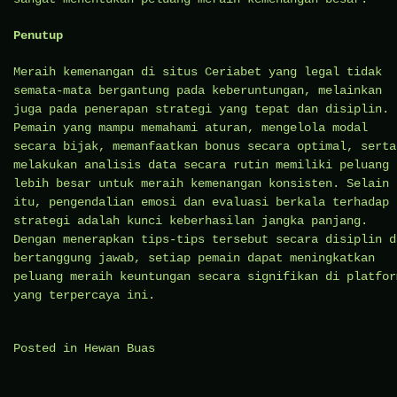
Penutup
Meraih kemenangan di situs Ceriabet yang legal tidak
semata-mata bergantung pada keberuntungan, melainkan
juga pada penerapan strategi yang tepat dan disiplin.
Pemain yang mampu memahami aturan, mengelola modal
secara bijak, memanfaatkan bonus secara optimal, serta
melakukan analisis data secara rutin memiliki peluang
lebih besar untuk meraih kemenangan konsisten. Selain
itu, pengendalian emosi dan evaluasi berkala terhadap
strategi adalah kunci keberhasilan jangka panjang.
Dengan menerapkan tips-tips tersebut secara disiplin d
bertanggung jawab, setiap pemain dapat meningkatkan
peluang meraih keuntungan secara signifikan di platfor
yang terpercaya ini.
Posted in
Hewan Buas