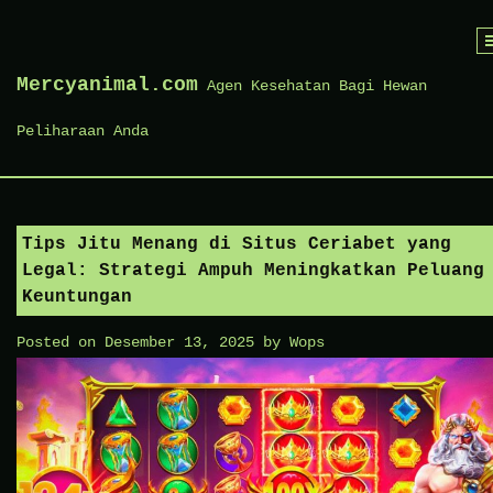
Skip
to
Mercyanimal.com
Agen Kesehatan Bagi Hewan
content
Peliharaan Anda
Tips Jitu Menang di Situs Ceriabet yang
Legal: Strategi Ampuh Meningkatkan Peluang
Keuntungan
Posted on
Desember 13, 2025
by
Wops