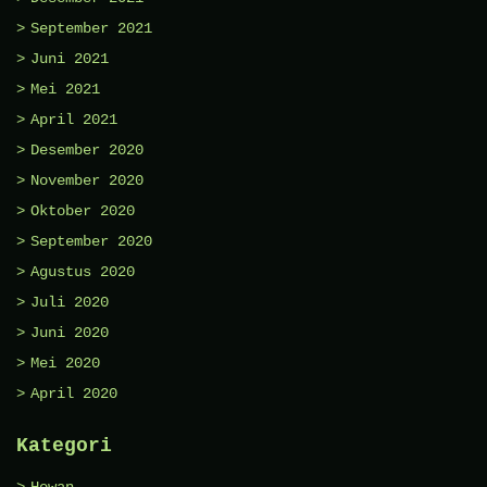
September 2021
Juni 2021
Mei 2021
April 2021
Desember 2020
November 2020
Oktober 2020
September 2020
Agustus 2020
Juli 2020
Juni 2020
Mei 2020
April 2020
Kategori