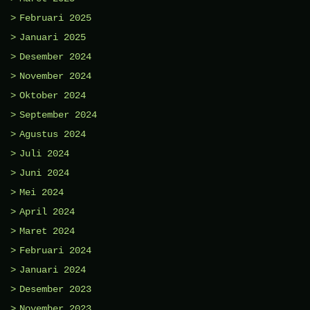
Februari 2025
Januari 2025
Desember 2024
November 2024
Oktober 2024
September 2024
Agustus 2024
Juli 2024
Juni 2024
Mei 2024
April 2024
Maret 2024
Februari 2024
Januari 2024
Desember 2023
November 2023