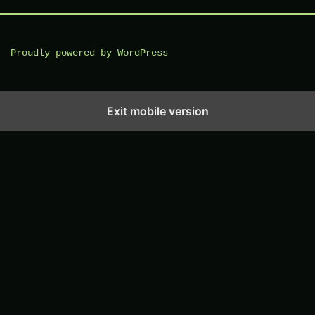
Proudly powered by WordPress
Exit mobile version