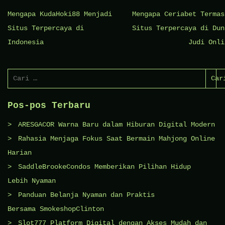
Navigasi
Mengapa KudaHoki88 Menjadi
Mengapa Ceriabet Termas
pos
Situs Terpercaya di
Situs Terpercaya di Dun
Indonesia
Judi Onli
Cari
untuk:
Pos-pos Terbaru
ARESGACOR Warna Baru dalam Hiburan Digital Modern
Rahasia Menjaga Fokus Saat Bermain Mahjong Online
Harian
SaddleBrookeCondos Memberikan Pilihan Hidup
Lebih Nyaman
Panduan Belanja Nyaman dan Praktis
Bersama SmokeshopClinton
Slot777 Platform Digital dengan Akses Mudah dan