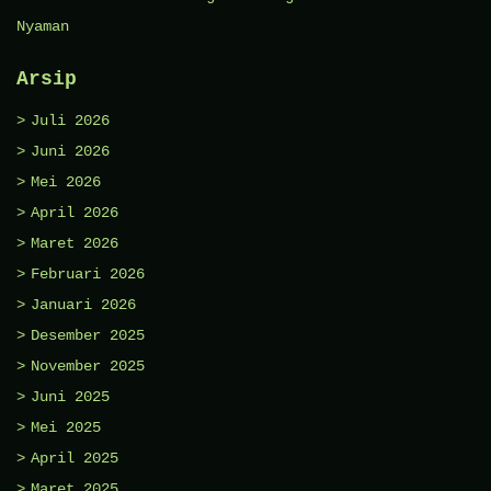
Nyaman
Arsip
Juli 2026
Juni 2026
Mei 2026
April 2026
Maret 2026
Februari 2026
Januari 2026
Desember 2025
November 2025
Juni 2025
Mei 2025
April 2025
Maret 2025