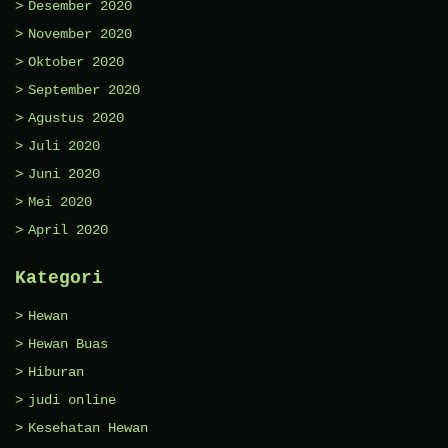
Desember 2020
November 2020
Oktober 2020
September 2020
Agustus 2020
Juli 2020
Juni 2020
Mei 2020
April 2020
Kategori
Hewan
Hewan Buas
Hiburan
judi online
Kesehatan Hewan