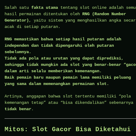
Salah satu
fakta utama
tentang slot online adalah semu
hasil permainan ditentukan oleh
RNG (Random Number
Generator)
, yaitu sistem yang menghasilkan angka secar
acak di setiap putaran.
RNG memastikan bahwa setiap hasil putaran adalah
independen dan tidak dipengaruhi oleh putaran
sebelumnya.
Tidak ada pola atau urutan yang dapat diprediksi,
sehingga tidak mungkin ada slot yang benar-benar “gaco
dalam arti selalu memberikan kemenangan.
Baik pemain baru maupun pemain lama memiliki peluang
yang sama dalam memenangkan permainan slot.
Artinya, anggapan bahwa slot tertentu memiliki “pola
kemenangan tetap” atau “bisa dikendalikan” sebenarnya
tidak benar
.
Mitos: Slot Gacor Bisa Diketahui