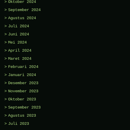
Oktober 2024
September 2024
Agustus 2024
Juli 2024
Juni 2024
Mei 2024
April 2024
Maret 2024
Februari 2024
Januari 2024
Desember 2023
November 2023
Oktober 2023
September 2023
Agustus 2023
Juli 2023