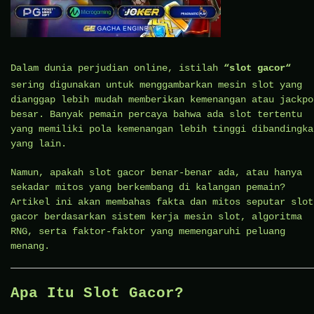
Dalam dunia perjudian online, istilah
“
slot gacor
“
sering digunakan untuk menggambarkan mesin slot yang
dianggap lebih mudah memberikan kemenangan atau jackpo
besar. Banyak pemain percaya bahwa ada slot tertentu
yang memiliki pola kemenangan lebih tinggi dibandingka
yang lain.
Namun, apakah slot gacor benar-benar ada, atau hanya
sekadar mitos yang berkembang di kalangan pemain?
Artikel ini akan membahas fakta dan mitos seputar slot
gacor berdasarkan sistem kerja mesin slot, algoritma
RNG, serta faktor-faktor yang memengaruhi peluang
menang.
Apa Itu Slot Gacor?