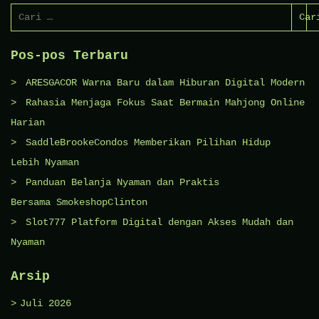
Cari
untuk:
Pos-pos Terbaru
ARESGACOR Warna Baru dalam Hiburan Digital Modern
Rahasia Menjaga Fokus Saat Bermain Mahjong Online
Harian
SaddleBrookeCondos Memberikan Pilihan Hidup
Lebih Nyaman
Panduan Belanja Nyaman dan Praktis
Bersama SmokeshopClinton
Slot777 Platform Digital dengan Akses Mudah dan
Nyaman
Arsip
Juli 2026