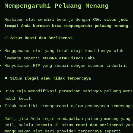
Mempengaruhi Peluang Menang
Meskipun slot sendiri bekerja dengan RNG,
situs judi
tempat Anda bermain bisa mempengaruhi peluang menang
.
✅
Situs Resmi dan Berlisensi
Menggunakan slot yang telah diuji keadilannya oleh
lembaga seperti
eCOGRA atau iTech Labs
.
Menyediakan RTP yang sesuai dengan standar industri.
❌
Situs Ilegal atau Tidak Terpercaya
Bisa saja memodifikasi permainan sehingga peluang mena
lebih kecil.
Tidak memiliki transparansi dalam pembayaran kemenanga
Jadi, jika Anda ingin mendapatkan peluang menang yang
adil, selalu bermain di
situs resmi dan berlisensi
yan
menggunakan slot dari provider terpercaya seperti