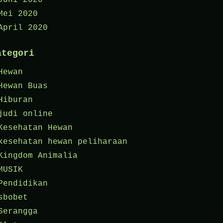
Juni 2020
Mei 2020
April 2020
ategori
Hewan
Hewan Buas
Hiburan
judi online
Kesehatan Hewan
kesehatan hewan peliharaan
Kingdom Animalia
MUSIK
Pendidikan
sbobet
Serangga