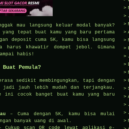
nggak mau langsung keluar modal banyak?
 yang tepat buat kamu yang baru pertama
gan deposit cuma 5K, kamu bisa langsung
pa harus khawatir dompet jebol. Gimana
ampai habis!
 Buat Pemula?
erasa sedikit membingungkan, tapi dengan
 jadi jauh lebih mudah dan terjangkau.
e ini cocok banget buat kamu yang baru
au
– Cuma dengan 5K, kamu bisa mulai
ngan banyak uang di awal.
 Cukup scan QR code lewat aplikasi e-