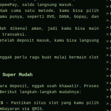
opeePay, saldo langsung masuk.
ak cuma satu metode, kamu bisa pilih
amu punya, seperti OVO, DANA, Gopay, dan
ah dikenal aman, jadi kamu bisa main
 transaksi.
telah deposit masuk, kamu bisa langsung
nggak perlu ragu buat mulai bermain slot
 Super Mudah
ara deposit, nggak usah khawatir. Proses
Berikut langkah-langkah mudahnya:
IS
– Pastikan situs slot yang kamu pilih
mbayaran via QRIS.