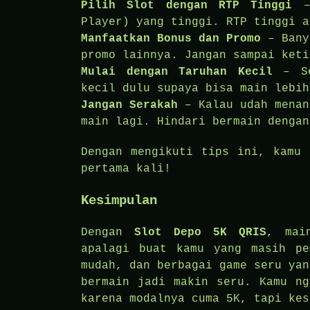
Pilih Slot dengan RTP Tinggi
– 
Player) yang tinggi. RTP tinggi a
Manfaatkan Bonus dan Promo
– Bany
promo lainnya. Jangan sampai keti
Mulai dengan Taruhan Kecil
– Se
kecil dulu supaya bisa main lebih
Jangan Serakah
– Kalau udah menan
main lagi. Hindari bermain dengan
Dengan mengikuti tips ini, kamu 
pertama kali!
Kesimpulan
Dengan
Slot Depo 5K QRIS
, mai
apalagi buat kamu yang masih pe
mudah, dan berbagai game seru yan
bermain jadi makin seru. Kamu ng
karena modalnya cuma 5K, tapi kes