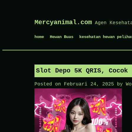
Skip
Mercyanimal.com
Agen Kesehat
to
content
home
Hewan Buas
kesehatan hewan peliha
Slot Depo 5K QRIS, Cocok 
Posted on
Februari 24, 2025
by
Wo