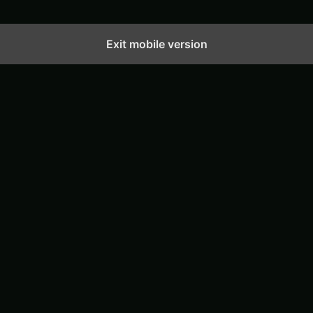
Exit mobile version