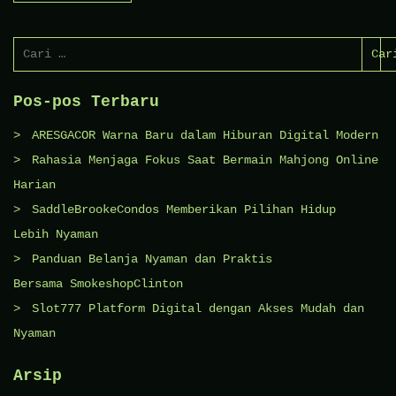
Cari
untuk:
Pos-pos Terbaru
ARESGACOR Warna Baru dalam Hiburan Digital Modern
Rahasia Menjaga Fokus Saat Bermain Mahjong Online
Harian
SaddleBrookeCondos Memberikan Pilihan Hidup
Lebih Nyaman
Panduan Belanja Nyaman dan Praktis
Bersama SmokeshopClinton
Slot777 Platform Digital dengan Akses Mudah dan
Nyaman
Arsip