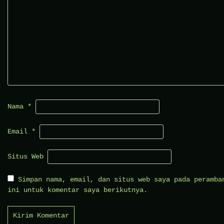
Nama
*
Email
*
Situs Web
Simpan nama, email, dan situs web saya pada peramba
ini untuk komentar saya berikutnya.