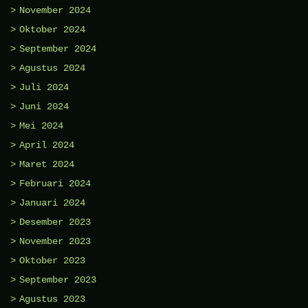
November 2024
Oktober 2024
September 2024
Agustus 2024
Juli 2024
Juni 2024
Mei 2024
April 2024
Maret 2024
Februari 2024
Januari 2024
Desember 2023
November 2023
Oktober 2023
September 2023
Agustus 2023