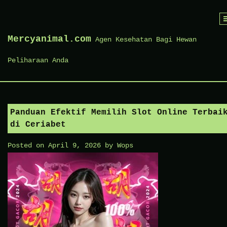
Skip
to
Mercyanimal.com
Agen Kesehatan Bagi Hewan
content
Peliharaan Anda
Panduan Efektif Memilih Slot Online Terbai
di Ceriabet
Posted on
April 9, 2026
by
Wops