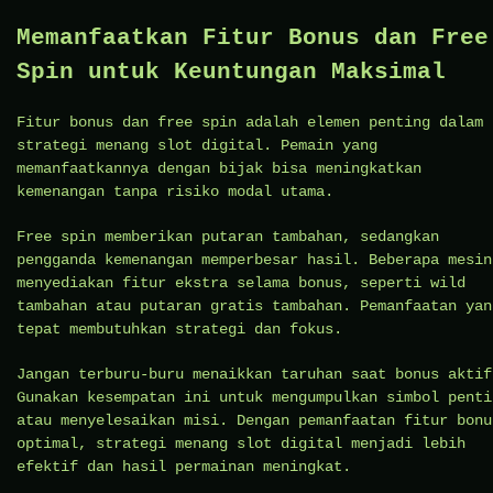
Memanfaatkan Fitur Bonus dan Free
Spin untuk Keuntungan Maksimal
Fitur bonus dan free spin adalah elemen penting dalam
strategi menang slot digital. Pemain yang
memanfaatkannya dengan bijak bisa meningkatkan
kemenangan tanpa risiko modal utama.
Free spin memberikan putaran tambahan, sedangkan
pengganda kemenangan memperbesar hasil. Beberapa mesin
menyediakan fitur ekstra selama bonus, seperti wild
tambahan atau putaran gratis tambahan. Pemanfaatan yan
tepat membutuhkan strategi dan fokus.
Jangan terburu-buru menaikkan taruhan saat bonus aktif
Gunakan kesempatan ini untuk mengumpulkan simbol penti
atau menyelesaikan misi. Dengan pemanfaatan fitur bonu
optimal, strategi menang slot digital menjadi lebih
efektif dan hasil permainan meningkat.