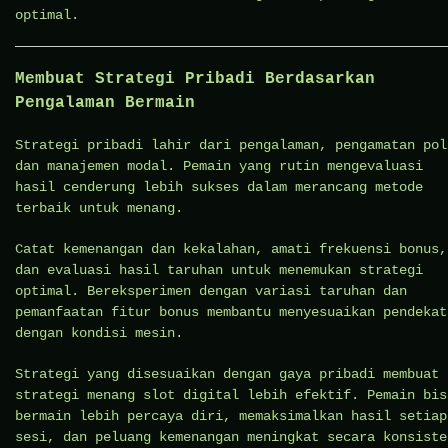
optimal.
Membuat Strategi Pribadi Berdasarkan
Pengalaman Bermain
Strategi pribadi lahir dari pengalaman, pengamatan pol
dan manajemen modal. Pemain yang rutin mengevaluasi
hasil cenderung lebih sukses dalam merancang metode
terbaik untuk menang.
Catat kemenangan dan kekalahan, amati frekuensi bonus,
dan evaluasi hasil taruhan untuk menemukan strategi
optimal. Bereksperimen dengan variasi taruhan dan
pemanfaatan fitur bonus membantu menyesuaikan pendekat
dengan kondisi mesin.
Strategi yang disesuaikan dengan gaya pribadi membuat
strategi menang slot digital lebih efektif. Pemain bis
bermain lebih percaya diri, memaksimalkan hasil setiap
sesi, dan peluang kemenangan meningkat secara konsiste