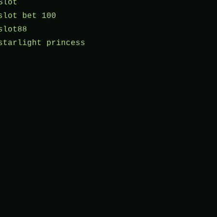
Slot
slot bet 100
slot88
starlight princess