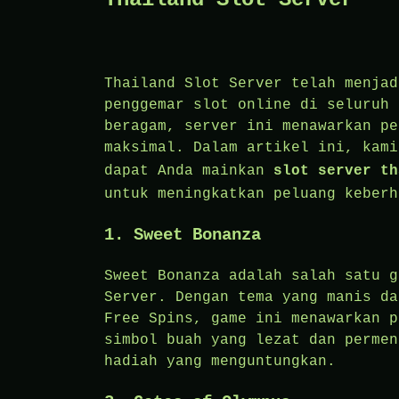
Thailand Slot Server telah menjad
penggemar slot online di seluruh 
beragam, server ini menawarkan pe
maksimal. Dalam artikel ini, kami
dapat Anda mainkan
slot server th
untuk meningkatkan peluang keberh
1.
Sweet Bonanza
Sweet Bonanza adalah salah satu g
Server. Dengan tema yang manis da
Free Spins, game ini menawarkan p
simbol buah yang lezat dan permen
hadiah yang menguntungkan.