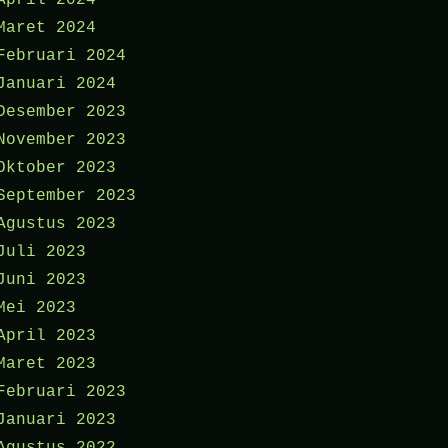
April 2024
Maret 2024
Februari 2024
Januari 2024
Desember 2023
November 2023
Oktober 2023
September 2023
Agustus 2023
Juli 2023
Juni 2023
Mei 2023
April 2023
Maret 2023
Februari 2023
Januari 2023