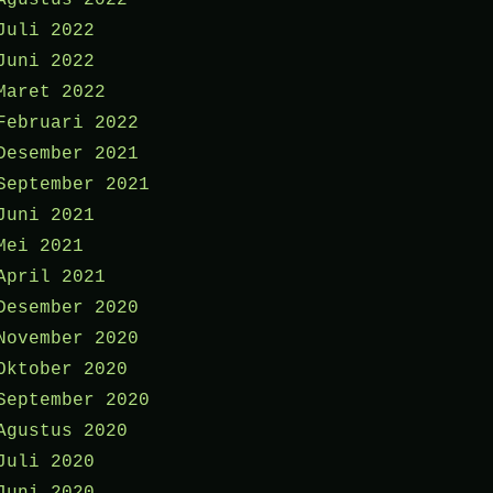
Agustus 2022
Juli 2022
Juni 2022
Maret 2022
Februari 2022
Desember 2021
September 2021
Juni 2021
Mei 2021
April 2021
Desember 2020
November 2020
Oktober 2020
September 2020
Agustus 2020
Juli 2020