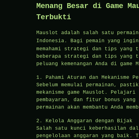
Menang Besar di Game Ma
Terbukti
Mauslot adalah salah satu permain
Indonesia. Bagi pemain yang ingi
memahami strategi dan tips yang t
beberapa strategi dan tips yang t
peluang kemenangan Anda di game M
1. Pahami Aturan dan Mekanisme Pe
Sebelum memulai permainan, pastik
mekanisme game Mauslot. Pelajari 
pembayaran, dan fitur bonus yang 
permainan akan membantu Anda memb
2. Kelola Anggaran dengan Bijak
Salah satu kunci keberhasilan dal
pengelolaan anggaran yang baik. T