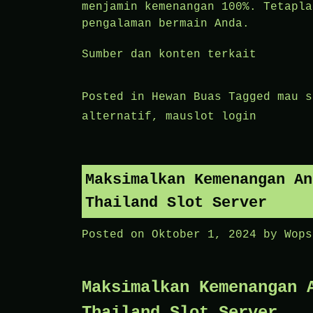
menjamin kemenangan 100%. Tetapla
pengalaman bermain Anda.
Sumber dan konten terkait
Posted in
Hewan Buas
Tagged
mau s
alternatif
,
mauslot login
Maksimalkan Kemenangan An
Thailand Slot Server
Posted on
Oktober 1, 2024
by
Wops
Maksimalkan Kemenangan 
Thailand Slot Server