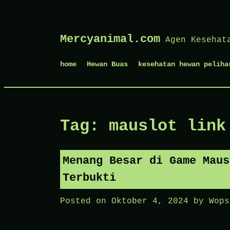
Skip
Mercyanimal.com
Agen Kesehat
to
content
home
Hewan Buas
kesehatan hewan peliha
Tag:
mauslot link
Menang Besar di Game Maus
Terbukti
Posted on
Oktober 4, 2024
by
Wops