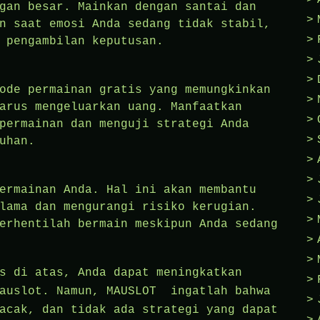
gan besar. Mainkan dengan santai dan
n saat emosi Anda sedang tidak stabil,
 pengambilan keputusan.
ode permainan gratis yang memungkinkan
arus mengeluarkan uang. Manfaatkan
permainan dan menguji strategi Anda
uhan.
ermainan Anda. Hal ini akan membantu
lama dan mengurangi risiko kerugian.
erhentilah bermain meskipun Anda sedang
s di atas, Anda dapat meningkatkan
Mauslot. Namun,
MAUSLOT
ingatlah bahwa
acak, dan tidak ada strategi yang dapat