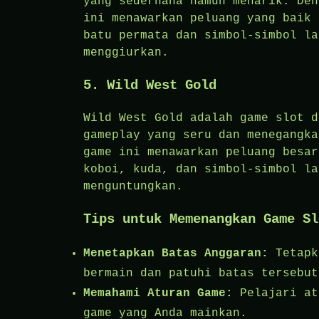
yang sederhana namun menarik. Den
ini menawarkan peluang yang baik 
batu permata dan simbol-simbol la
menggiurkan.
5.
Wild West Gold
Wild West Gold adalah game slot d
gameplay yang seru dan menegangka
game ini menawarkan peluang besar
koboi, kuda, dan simbol-simbol la
menguntungkan.
Tips untuk Memenangkan Game Sl
Menetapkan Batas Anggaran:
Tetapk
bermain dan patuhi batas tersebut
Memahami Aturan Game:
Pelajari at
game yang Anda mainkan.