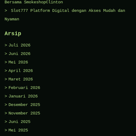
Bersama SmokeshopClinton
Slot777 Platform Digital dengan Akses Mudah dan
Nyaman
Arsip
Juli 2026
Juni 2026
Mei 2026
April 2026
Maret 2026
Februari 2026
Januari 2026
Desember 2025
November 2025
Juni 2025
Mei 2025