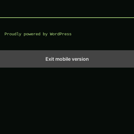
Proudly powered by WordPress
Exit mobile version