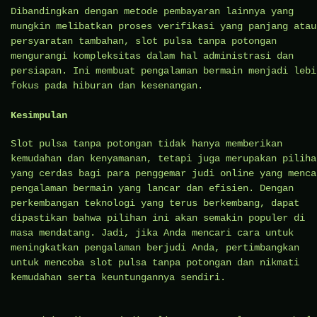
Dibandingkan dengan metode pembayaran lainnya yang
mungkin melibatkan proses verifikasi yang panjang atau
persyaratan tambahan, slot pulsa tanpa potongan
mengurangi kompleksitas dalam hal administrasi dan
persiapan. Ini membuat pengalaman bermain menjadi lebi
fokus pada hiburan dan kesenangan.
Kesimpulan
Slot pulsa tanpa potongan tidak hanya memberikan
kemudahan dan kenyamanan, tetapi juga merupakan piliha
yang cerdas bagi para penggemar judi online yang menca
pengalaman bermain yang lancar dan efisien. Dengan
perkembangan teknologi yang terus berkembang, dapat
dipastikan bahwa pilihan ini akan semakin populer di
masa mendatang. Jadi, jika Anda mencari cara untuk
meningkatkan pengalaman berjudi Anda, pertimbangkan
untuk mencoba slot pulsa tanpa potongan dan nikmati
kemudahan serta keuntungannya sendiri.