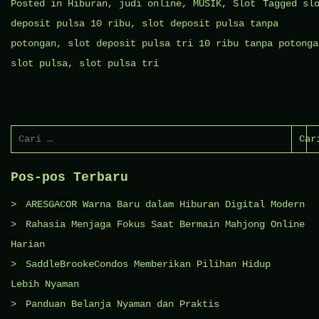
Posted in
Hiburan
,
judi online
,
MUSIK
,
Slot
Tagged
sl
deposit pulsa 10 ribu
,
slot deposit pulsa tanpa
potongan
,
slot deposit pulsa tri 10 ribu tanpa potonga
slot pulsa
,
slot pulsa tri
Cari
untuk:
Pos-pos Terbaru
ARESGACOR Warna Baru dalam Hiburan Digital Modern
Rahasia Menjaga Fokus Saat Bermain Mahjong Online
Harian
SaddleBrookeCondos Memberikan Pilihan Hidup
Lebih Nyaman
Panduan Belanja Nyaman dan Praktis