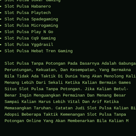
Slot Pulsa Habanero
Slot Pulsa Playtech
Slot Pulsa Spadegaming
Slot Pulsa Microgaming
Slot Pulsa Play N Go
Slot Pulsa Cq9 Gaming
Slot Pulsa Yggdrasil
Slot Pulsa Hebat Tren Gaming
Slot Pulsa Tanpa Potongan Pada Dasarnya Adalah Gabunga
Peruntungan, Kekuatan, Dan Kesempatan, Yang Bermakna
Bila Tidak Ada Taktik Di Dunia Yang Akan Menolong Kali
Menang Lebih Dari Sekali Ketika Kalian Bermain Games
Situs Slot Pulsa Tanpa Potongan. Jika Kalian Betul-
Benar Ingin Menguangkan Permainan Dan Menang Besar
Sampai Kalian Harus Lebih Vital Dan Arif Ketika
Memasangkan Taruhan. Catatan Judi Slot Pulsa Kalian Bi
Adopsi Beberapa Taktik Kemenangan Slot Pulsa Tanpa
Potongan Online Yang Akan Membenarkan Bila Kalian M