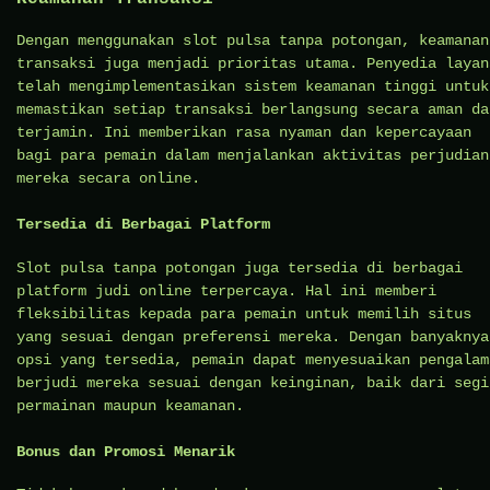
Dengan menggunakan slot pulsa tanpa potongan, keamanan
transaksi juga menjadi prioritas utama. Penyedia layan
telah mengimplementasikan sistem keamanan tinggi untuk
memastikan setiap transaksi berlangsung secara aman da
terjamin. Ini memberikan rasa nyaman dan kepercayaan
bagi para pemain dalam menjalankan aktivitas perjudian
mereka secara online.
Tersedia di Berbagai Platform
Slot pulsa tanpa potongan juga tersedia di berbagai
platform judi online terpercaya. Hal ini memberi
fleksibilitas kepada para pemain untuk memilih situs
yang sesuai dengan preferensi mereka. Dengan banyaknya
opsi yang tersedia, pemain dapat menyesuaikan pengalam
berjudi mereka sesuai dengan keinginan, baik dari segi
permainan maupun keamanan.
Bonus dan Promosi Menarik