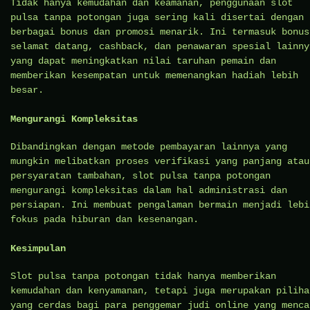
Tidak hanya kemudahan dan keamanan, penggunaan slot
pulsa tanpa potongan juga sering kali disertai dengan
berbagai bonus dan promosi menarik. Ini termasuk bonus
selamat datang, cashback, dan penawaran spesial lainny
yang dapat meningkatkan nilai taruhan pemain dan
memberikan kesempatan untuk memenangkan hadiah lebih
besar.
Mengurangi Kompleksitas
Dibandingkan dengan metode pembayaran lainnya yang
mungkin melibatkan proses verifikasi yang panjang atau
persyaratan tambahan, slot pulsa tanpa potongan
mengurangi kompleksitas dalam hal administrasi dan
persiapan. Ini membuat pengalaman bermain menjadi lebi
fokus pada hiburan dan kesenangan.
Kesimpulan
Slot pulsa tanpa potongan tidak hanya memberikan
kemudahan dan kenyamanan, tetapi juga merupakan piliha
yang cerdas bagi para penggemar judi online yang menca