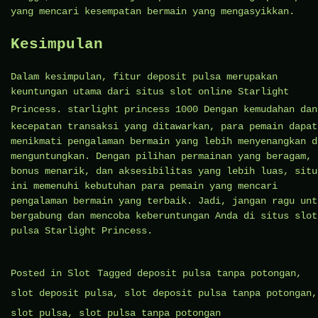
yang mencari kesempatan bermain yang mengasyikkan.
Kesimpulan
Dalam kesimpulan, fitur deposit pulsa merupakan
keuntungan utama dari situs slot online Starlight
Princess.
starlight princess 1000
Dengan kemudahan dan
kecepatan transaksi yang ditawarkan, para pemain dapat
menikmati pengalaman bermain yang lebih menyenangkan d
menguntungkan. Dengan pilihan permainan yang beragam,
bonus menarik, dan aksesibilitas yang lebih luas, situ
ini memenuhi kebutuhan para pemain yang mencari
pengalaman bermain yang terbaik. Jadi, jangan ragu unt
bergabung dan mencoba keberuntungan Anda di situs slot
pulsa Starlight Princess.
Posted in
Slot
Tagged
deposit pulsa tanpa potongan
,
slot deposit pulsa
,
slot deposit pulsa tanpa potongan
,
slot pulsa
,
slot pulsa tanpa potongan