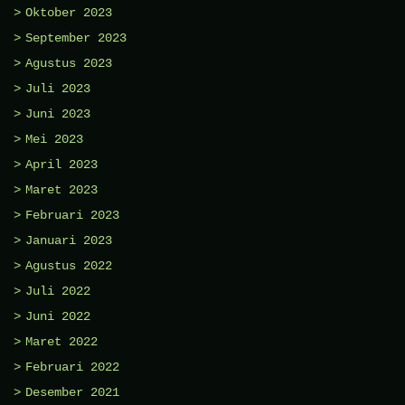
Oktober 2023
September 2023
Agustus 2023
Juli 2023
Juni 2023
Mei 2023
April 2023
Maret 2023
Februari 2023
Januari 2023
Agustus 2022
Juli 2022
Juni 2022
Maret 2022
Februari 2022
Desember 2021