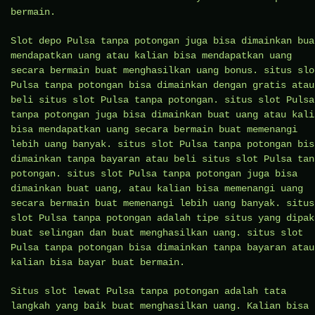
bermain.
Slot depo Pulsa tanpa potongan juga bisa dimainkan bua
mendapatkan uang atau kalian bisa mendapatkan uang
secara bermain buat menghasilkan uang bonus. situs slo
Pulsa tanpa potongan bisa dimainkan dengan gratis atau
beli situs slot Pulsa tanpa potongan. situs slot Pulsa
tanpa potongan juga bisa dimainkan buat uang atau kali
bisa mendapatkan uang secara bermain buat memenangi
lebih uang banyak. situs slot Pulsa tanpa potongan bis
dimainkan tanpa bayaran atau beli situs slot Pulsa tan
potongan. situs slot Pulsa tanpa potongan juga bisa
dimainkan buat uang, atau kalian bisa memenangi uang
secara bermain buat memenangi lebih uang banyak. situs
slot Pulsa tanpa potongan adalah tipe situs yang dipak
buat selingan dan buat menghasilkan uang. situs slot
Pulsa tanpa potongan bisa dimainkan tanpa bayaran atau
kalian bisa bayar buat bermain.
Situs slot lewat Pulsa tanpa potongan adalah tata
langkah yang baik buat menghasilkan uang. Kalian bisa