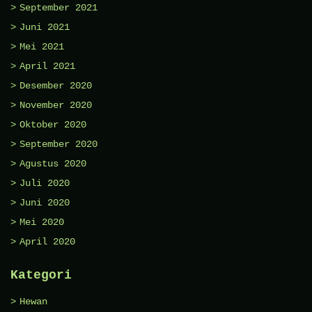
September 2021
Juni 2021
Mei 2021
April 2021
Desember 2020
November 2020
Oktober 2020
September 2020
Agustus 2020
Juli 2020
Juni 2020
Mei 2020
April 2020
Kategori
Hewan