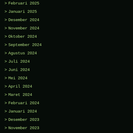
Februari 2025
Januari 2025
Desember 2024
November 2024
Oktober 2024
September 2024
Agustus 2024
Juli 2024
Juni 2024
Mei 2024
April 2024
Maret 2024
Februari 2024
Januari 2024
Desember 2023
November 2023