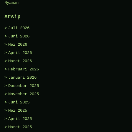
Nyaman
Arsip
Juli 2026
Juni 2026
Mei 2026
April 2026
Maret 2026
Februari 2026
Januari 2026
Desember 2025
November 2025
Juni 2025
Mei 2025
April 2025
Maret 2025