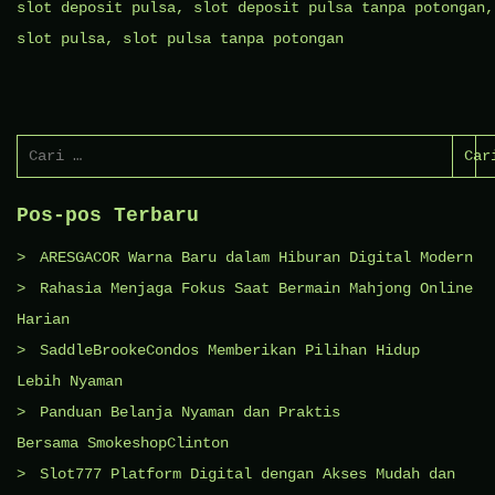
slot deposit pulsa
,
slot deposit pulsa tanpa potongan
,
slot pulsa
,
slot pulsa tanpa potongan
Cari
untuk:
Pos-pos Terbaru
ARESGACOR Warna Baru dalam Hiburan Digital Modern
Rahasia Menjaga Fokus Saat Bermain Mahjong Online
Harian
SaddleBrookeCondos Memberikan Pilihan Hidup
Lebih Nyaman
Panduan Belanja Nyaman dan Praktis
Bersama SmokeshopClinton
Slot777 Platform Digital dengan Akses Mudah dan