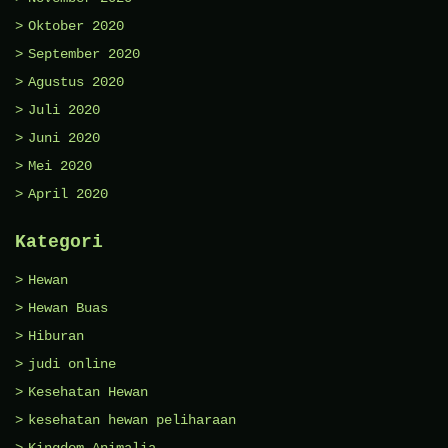
Oktober 2020
September 2020
Agustus 2020
Juli 2020
Juni 2020
Mei 2020
April 2020
Kategori
Hewan
Hewan Buas
Hiburan
judi online
Kesehatan Hewan
kesehatan hewan peliharaan
Kingdom Animalia