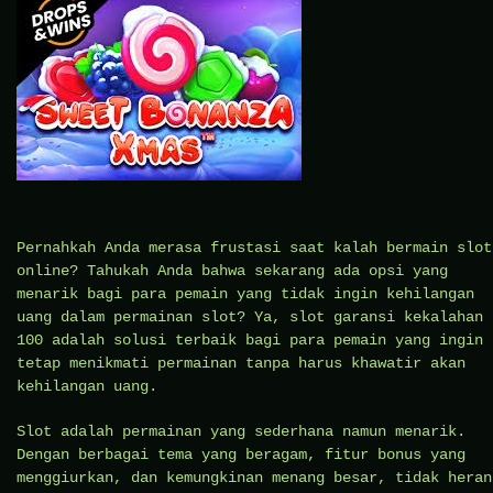
Pernahkah Anda merasa frustasi saat kalah bermain slot
online? Tahukah Anda bahwa sekarang ada opsi yang
menarik bagi para pemain yang tidak ingin kehilangan
uang dalam permainan slot? Ya, slot garansi kekalahan
100 adalah solusi terbaik bagi para pemain yang ingin
tetap menikmati permainan tanpa harus khawatir akan
kehilangan uang.
Slot adalah permainan yang sederhana namun menarik.
Dengan berbagai tema yang beragam, fitur bonus yang
menggiurkan, dan kemungkinan menang besar, tidak heran