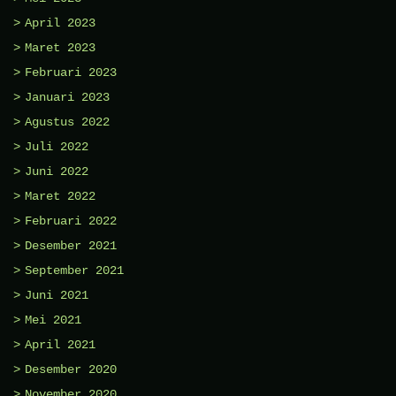
April 2023
Maret 2023
Februari 2023
Januari 2023
Agustus 2022
Juli 2022
Juni 2022
Maret 2022
Februari 2022
Desember 2021
September 2021
Juni 2021
Mei 2021
April 2021
Desember 2020
November 2020