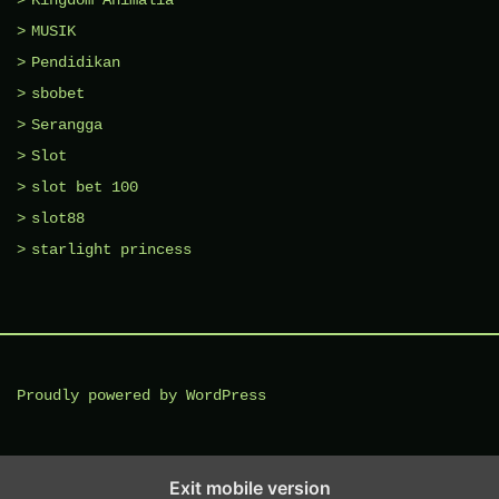
MUSIK
Pendidikan
sbobet
Serangga
Slot
slot bet 100
slot88
starlight princess
Proudly powered by WordPress
Exit mobile version