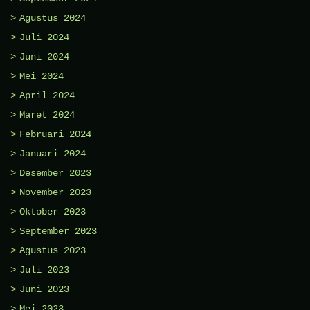
Agustus 2024
Juli 2024
Juni 2024
Mei 2024
April 2024
Maret 2024
Februari 2024
Januari 2024
Desember 2023
November 2023
Oktober 2023
September 2023
Agustus 2023
Juli 2023
Juni 2023
Mei 2023