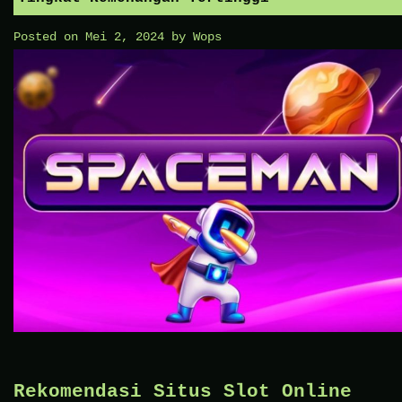
Posted on
Mei 2, 2024
by
Wops
Rekomendasi Situs Slot Online