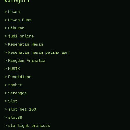
Kategori
Hewan
Hewan Buas
Hiburan
judi online
Kesehatan Hewan
kesehatan hewan peliharaan
Kingdom Animalia
MUSIK
Pendidikan
sbobet
Serangga
Slot
slot bet 100
slot88
starlight princess