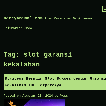
Skip
to
Mercyanimal.com
Agen Kesehatan Bagi Hewan
content
Peliharaan Anda
Tag:
slot garansi
kekalahan
Strategi Bermain Slot Sukses dengan Garans
Kekalahan 100 Terpercaya
Posted on
Agustus 21, 2024
by
Wops