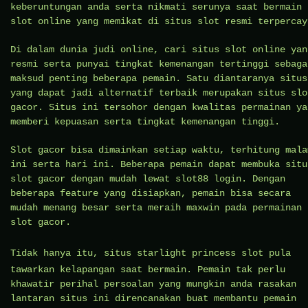
keberuntungan anda serta nikmati serunya saat bermain
slot online yang memikat di situs slot resmi terpercay
Di dalam dunia judi online, cari situs slot online yan
resmi serta punyai tingkat kemenangan tertinggi sebaga
maksud penting beberapa pemain. Satu diantaranya situs
yang dapat jadi alternatif terbaik merupakan situs slo
gacor. Situs ini tersohor dengan kwalitas permainan ya
memberi kepuasan serta tingkat kemenangan tinggi.
Slot gacor bisa dimainkan setiap waktu, terhitung mala
ini serta hari ini. Beberapa pemain dapat membuka situ
slot gacor dengan mudah lewat slot88 login. Dengan
beberapa feature yang disiapkan, pemain bisa secara
mudah menang besar serta meraih maxwin pada permainan
slot gacor.
Tidak hanya itu, situs
starlight princess slot
pula
tawarkan kelapangan saat bermain. Pemain tak perlu
khawatir perihal persoalan yang mungkin anda rasakan
lantaran situs ini direncanakan buat membantu pemain