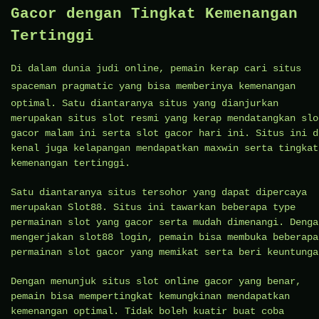
Gacor dengan Tingkat Kemenangan
Tertinggi
Di dalam dunia judi online, pemain kerap cari situs
spaceman pragmatic
yang bisa memberinya kemenangan
optimal. Satu diantaranya situs yang dianjurkan
merupakan situs slot resmi yang kerap mendatangkan slo
gacor malam ini serta slot gacor hari ini. Situs ini d
kenal juga kelapangan mendapatkan maxwin serta tingkat
kemenangan tertinggi.
Satu diantaranya situs tersohor yang dapat dipercaya
merupakan Slot88. Situs ini tawarkan beberapa type
permainan slot yang gacor serta mudah dimenangi. Denga
mengerjakan slot88 login, pemain bisa membuka beberapa
permainan slot gacor yang memikat serta beri keuntunga
Dengan menunjuk situs slot online gacor yang benar,
pemain bisa mempertingkat kemungkinan mendapatkan
kemenangan optimal. Tidak boleh kuatir buat coba