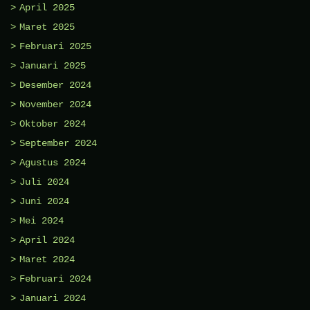
April 2025
Maret 2025
Februari 2025
Januari 2025
Desember 2024
November 2024
Oktober 2024
September 2024
Agustus 2024
Juli 2024
Juni 2024
Mei 2024
April 2024
Maret 2024
Februari 2024
Januari 2024