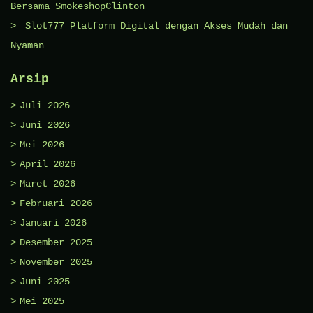
Bersama SmokeshopClinton
Slot777 Platform Digital dengan Akses Mudah dan
Nyaman
Arsip
Juli 2026
Juni 2026
Mei 2026
April 2026
Maret 2026
Februari 2026
Januari 2026
Desember 2025
November 2025
Juni 2025
Mei 2025