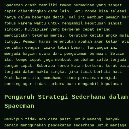
Spaceman crash memiliki tempo permainan yang sangat
cepat dibandingkan game lain. Satu ronde bisa selesai
hanya dalam beberapa detik. Hal ini membuat pemain har
fokus karena waktu untuk mengambil keputusan sangat
singkat. Multiplier yang bergerak cepat sering
menciptakan tekanan mental, terutama ketika angka mula
tinggi. Pemain harus menentukan apakah akan keluar ata
bertahan dengan risiko lebih besar. Tantangan ini
menjadi bagian utama dari pengalaman bermain. Selain
itu, tempo cepat juga membuat perubahan saldo terjadi
dengan cepat. Beberapa ronde kalah berturut-turut bisa
terjadi dalam waktu singkat jika tidak berhati-hati.
Oleh karena itu, memahami ritme permainan menjadi
penting agar tidak terburu-buru mengambil keputusan.
Pengaruh Strategi Sederhana dalam
Spaceman
Meskipun tidak ada cara pasti untuk menang, banyak
pemain menggunakan pendekatan sederhana untuk menjaga