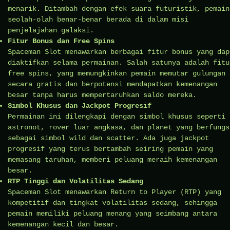
menarik. Ditambah dengan efek suara futuristik, pemain
seolah-olah benar-benar berada di dalam misi
penjelajahan galaksi.
Fitur Bonus dan Free Spins
Spaceman Slot menawarkan berbagai fitur bonus yang dap
diaktifkan selama permainan. Salah satunya adalah fitu
free spins, yang memungkinkan pemain memutar gulungan
secara gratis dan berpotensi mendapatkan kemenangan
besar tanpa harus mempertaruhkan saldo mereka.
Simbol Khusus dan Jackpot Progresif
Permainan ini dilengkapi dengan simbol khusus seperti
astronot, rover luar angkasa, dan planet yang berfungs
sebagai simbol wild dan scatter. Ada juga jackpot
progresif yang terus bertambah seiring pemain yang
memasang taruhan, memberi peluang meraih kemenangan
besar.
RTP Tinggi dan Volatilitas Sedang
Spaceman Slot menawarkan Return to Player (RTP) yang
kompetitif dan tingkat volatilitas sedang, sehingga
pemain memiliki peluang menang yang seimbang antara
kemenangan kecil dan besar.