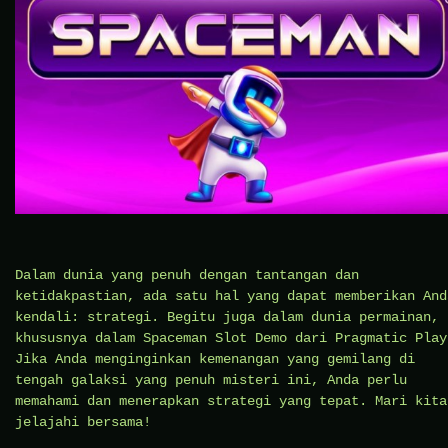
Dalam dunia yang penuh dengan tantangan dan
ketidakpastian, ada satu hal yang dapat memberikan And
kendali: strategi. Begitu juga dalam dunia permainan,
khususnya dalam Spaceman Slot Demo dari Pragmatic Play
Jika Anda menginginkan kemenangan yang gemilang di
tengah galaksi yang penuh misteri ini, Anda perlu
memahami dan menerapkan strategi yang tepat. Mari kita
jelajahi bersama!