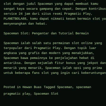
slot dengan judul Spaceman yang dapat membuat kamu
sangat kaya secara gampang dan cepat. Dengan kontribus
service 24 jam dari situs resmi Pragmatic Play,
PLANETBOLA88, kamu dapat nikmati kesan bermain slot ya
menyenangkan dan hebat.
Spaceman Slot: Pengantar dan Tutorial Bermain
Spaceman ialah salah satu permainan slot online yang
terpopuler dari Pragmatic Play. Dengan topik luar
angkasa yang grafis dan modern yang menakjubkan,
Spaceman bawa pemainnya ke penjelajahan hebat di
antariksa. Dengan sejumlah fitur bonus yang jekpot dan
menarik yang menarik, Spaceman ialah opsi yang prima
untuk beberapa fans slot yang ingin cari keberuntungan
Posted in
Hewan Buas
Tagged
Spaceman
,
spaceman
pragmatic play
,
Spaceman Slot