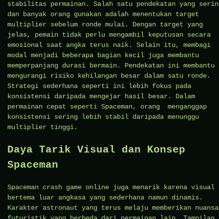
stabilitas permainan. Salah satu pendekatan yang serin
dan banyak orang gunakan adalah menentukan target
multiplier sebelum ronde mulai. Dengan target yang
jelas, pemain tidak perlu mengambil keputusan secara
emosional saat angka terus naik. Selain itu, membagi
modal menjadi beberapa bagian kecil juga membantu
memperpanjang durasi bermain. Pendekatan ini membantu
mengurangi risiko kehilangan besar dalam satu ronde.
Strategi sederhana seperti ini lebih fokus pada
konsistensi daripada mengejar hasil besar. Dalam
permainan cepat seperti Spaceman, orang menganggap
konsistensi sering lebih stabil daripada menunggu
multiplier tinggi.
Daya Tarik Visual dan Konsep
Spaceman
Spaceman crash game online juga menarik karena visual
bertema luar angkasa yang sederhana namun dinamis.
Karakter astronaut yang terus melaju memberikan nuansa
futuristik yang berbeda dari permainan lain. Tampilan