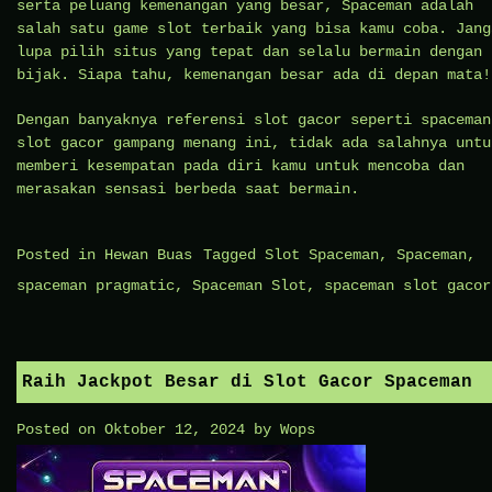
serta peluang kemenangan yang besar, Spaceman adalah
salah satu game slot terbaik yang bisa kamu coba. Jang
lupa pilih situs yang tepat dan selalu bermain dengan
bijak. Siapa tahu, kemenangan besar ada di depan mata!
Dengan banyaknya referensi slot gacor seperti spaceman
slot gacor gampang menang ini, tidak ada salahnya untu
memberi kesempatan pada diri kamu untuk mencoba dan
merasakan sensasi berbeda saat bermain.
Posted in
Hewan Buas
Tagged
Slot Spaceman
,
Spaceman
,
spaceman pragmatic
,
Spaceman Slot
,
spaceman slot gacor
Raih Jackpot Besar di Slot Gacor Spaceman
Posted on
Oktober 12, 2024
by
Wops