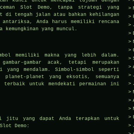
lah kunci untuk mencapai tujuan dengan
aceman Slot Demo, tanpa strategi yang
t di tengah jalan atau bahkan kehilangan
 antariksa, Anda harus memiliki rencana
a kemungkinan yang muncul.
mbol memiliki makna yang lebih dalam.
gambar-gambar acak, tetapi merupakan
i yang mendalam. Simbol-simbol seperti
n planet-planet yang eksotis, semuanya
a terbaik untuk mendekati permainan ini
gi jitu yang dapat Anda terapkan untuk
Slot Demo: