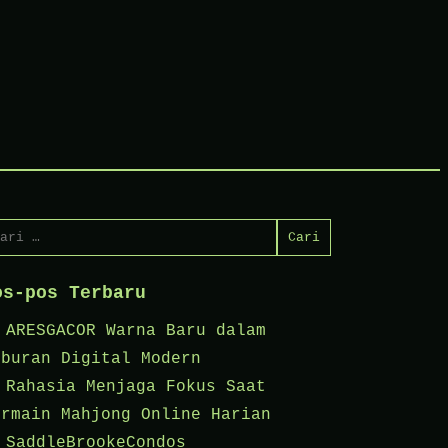
ri
tuk:
os-pos Terbaru
ARESGACOR Warna Baru dalam
iburan Digital Modern
Rahasia Menjaga Fokus Saat
ermain Mahjong Online Harian
SaddleBrookeCondos