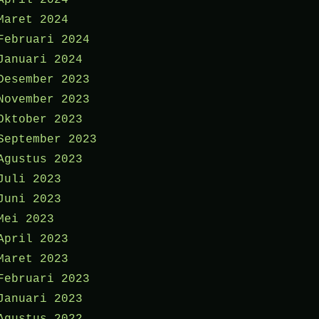
April 2024
Maret 2024
Februari 2024
Januari 2024
Desember 2023
November 2023
Oktober 2023
September 2023
Agustus 2023
Juli 2023
Juni 2023
Mei 2023
April 2023
Maret 2023
Februari 2023
Januari 2023