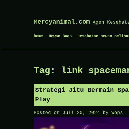
Skip
Mercyanimal.com
Agen Kesehat
to
content
home
Hewan Buas
kesehatan hewan peliha
Tag:
link spacema
Strategi Jitu Bermain Spa
Play
Posted on
Juli 20, 2024
by
Wops