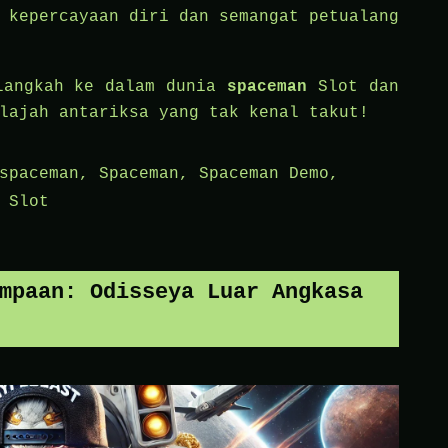
 kepercayaan diri dan semangat petualang
langkah ke dalam dunia
spaceman
Slot dan
lajah antariksa yang tak kenal takut!
spaceman
,
Spaceman
,
Spaceman Demo
,
 Slot
mpaan: Odisseya Luar Angkasa