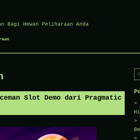
an Bagi Hewan Peliharaan Anda
raan
Ca
n
un
P
ceman Slot Demo dari Pragmatic
H
B