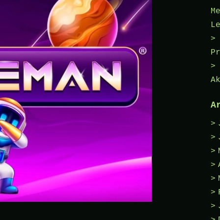
M
L
P
A
A