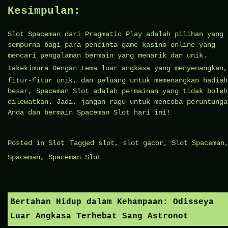
Kesimpulan:
Slot Spaceman dari Pragmatic Play adalah pilihan yang
sempurna bagi para pencinta game kasino online yang
mencari pengalaman bermain yang menarik dan unik.
takekimura
Dengan tema luar angkasa yang menyenangkan,
fitur-fitur unik, dan peluang untuk memenangkan hadiah
besar, Spaceman Slot adalah permainan yang tidak boleh
dilewatkan. Jadi, jangan ragu untuk mencoba peruntunga
Anda dan bermain Spaceman Slot hari ini!
Posted in
Slot
Tagged
slot
,
slot gacor
,
Slot Spaceman
Spaceman
,
Spaceman Slot
Bertahan Hidup dalam Kehampaan: Odisseya
Luar Angkasa Terhebat Sang Astronot