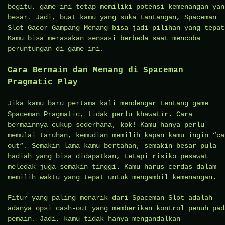
begitu, game ini tetap memiliki potensi kemenangan yan
besar. Jadi, buat kamu yang suka tantangan, Spaceman
Slot Gacor Gampang Menang bisa jadi pilihan yang tepat
Kamu bisa merasakan sensasi berbeda saat mencoba
peruntungan di game ini.
Cara Bermain dan Menang di Spaceman
Pragmatic Play
Jika kamu baru pertama kali mendengar tentang game
Spaceman Pragmatic, tidak perlu khawatir. Cara
bermainnya cukup sederhana, kok! Kamu hanya perlu
memulai taruhan, kemudian memilih kapan kamu ingin “ca
out”. Semakin lama kamu bertahan, semakin besar pula
hadiah yang bisa didapatkan, tetapi risiko pesawat
meledak juga semakin tinggi. Kamu harus cerdas dalam
memilih waktu yang tepat untuk mengambil kemenangan.
Fitur yang paling menarik dari Spaceman Slot adalah
adanya opsi cash-out yang memberikan kontrol penuh pad
pemain. Jadi, kamu tidak hanya mengandalkan