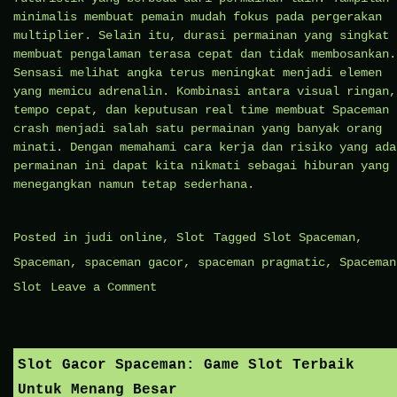
minimalis membuat pemain mudah fokus pada pergerakan
multiplier. Selain itu, durasi permainan yang singkat
membuat pengalaman terasa cepat dan tidak membosankan.
Sensasi melihat angka terus meningkat menjadi elemen
yang memicu adrenalin. Kombinasi antara visual ringan,
tempo cepat, dan keputusan real time membuat Spaceman
crash menjadi salah satu permainan yang banyak orang
minati. Dengan memahami cara kerja dan risiko yang ada
permainan ini dapat kita nikmati sebagai hiburan yang
menegangkan namun tetap sederhana.
Posted in
judi online
,
Slot
Tagged
Slot Spaceman
,
Spaceman
,
spaceman gacor
,
spaceman pragmatic
,
Spaceman
on
Slot
Leave a Comment
Spaceman
Online
Konsep
Slot Gacor Spaceman: Game Slot Terbaik
Sederhana
Untuk Menang Besar