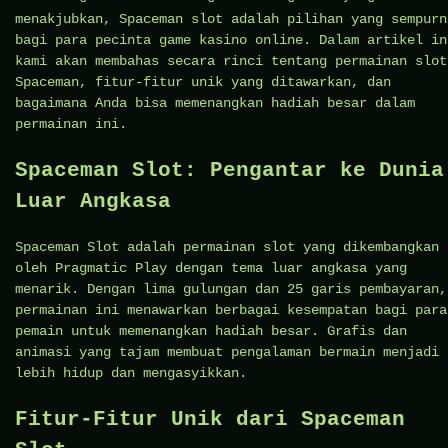
menakjubkan, Spaceman slot adalah pilihan yang sempurn
bagi para pecinta game kasino online. Dalam artikel in
kami akan membahas secara rinci tentang permainan slot
Spaceman, fitur-fitur unik yang ditawarkan, dan
bagaimana Anda bisa memenangkan hadiah besar dalam
permainan ini.
Spaceman Slot: Pengantar ke Dunia
Luar Angkasa
Spaceman Slot adalah permainan slot yang dikembangkan
oleh Pragmatic Play dengan tema luar angkasa yang
menarik. Dengan lima gulungan dan 25 garis pembayaran,
permainan ini menawarkan berbagai kesempatan bagi para
pemain untuk memenangkan hadiah besar. Grafis dan
animasi yang tajam membuat pengalaman bermain menjadi
lebih hidup dan mengasyikkan.
Fitur-Fitur Unik dari Spaceman