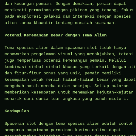
dan keuangan pemain. Dengan demikian, pemain dapat
menikmati permainan dengan pikiran yang tenang, fokus
pada eksplorasi galaksi dan interaksi dengan spesies
alien tanpa khawatir tentang masalah keamanan.
Potensi Kemenangan Besar dengan Tema Alien
Tema spesies alien dalam spaceman slot tidak hanya
menawarkan pengalaman visual yang menakjubkan, tetapi
juga memperluas potensi kemenangan pemain. Melalui
kombinasi simbol-simbol khusus yang terkait dengan ali
dan fitur-fitur bonus yang unik, pemain memiliki
kesempatan untuk meraih hadiah-hadiah besar yang dapat
mengubah nasib mereka dalam sekejap. Setiap putaran
memberikan kesempatan untuk menemukan kejutan-kejutan
menarik dari dunia luar angkasa yang penuh misteri.
Kesimpulan
Spaceman slot dengan tema spesies alien adalah contoh
sempurna bagaimana permainan kasino online dapat