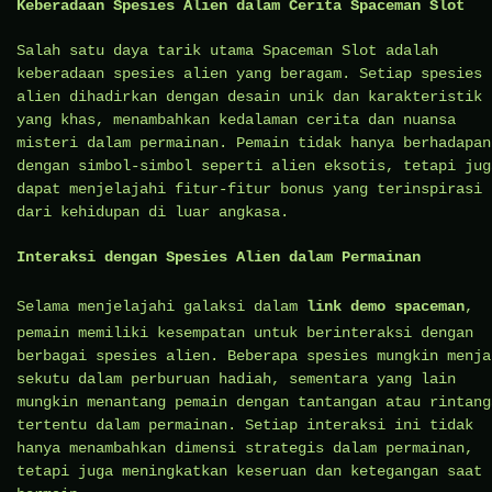
Keberadaan Spesies Alien dalam Cerita Spaceman Slot
Salah satu daya tarik utama Spaceman Slot adalah
keberadaan spesies alien yang beragam. Setiap spesies
alien dihadirkan dengan desain unik dan karakteristik
yang khas, menambahkan kedalaman cerita dan nuansa
misteri dalam permainan. Pemain tidak hanya berhadapan
dengan simbol-simbol seperti alien eksotis, tetapi jug
dapat menjelajahi fitur-fitur bonus yang terinspirasi
dari kehidupan di luar angkasa.
Interaksi dengan Spesies Alien dalam Permainan
Selama menjelajahi galaksi dalam
link demo spaceman
,
pemain memiliki kesempatan untuk berinteraksi dengan
berbagai spesies alien. Beberapa spesies mungkin menja
sekutu dalam perburuan hadiah, sementara yang lain
mungkin menantang pemain dengan tantangan atau rintang
tertentu dalam permainan. Setiap interaksi ini tidak
hanya menambahkan dimensi strategis dalam permainan,
tetapi juga meningkatkan keseruan dan ketegangan saat