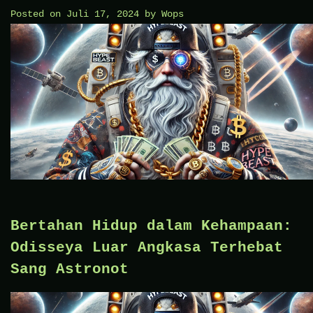
Posted on
Juli 17, 2024
by
Wops
Bertahan Hidup dalam Kehampaan:
Odisseya Luar Angkasa Terhebat
Sang Astronot