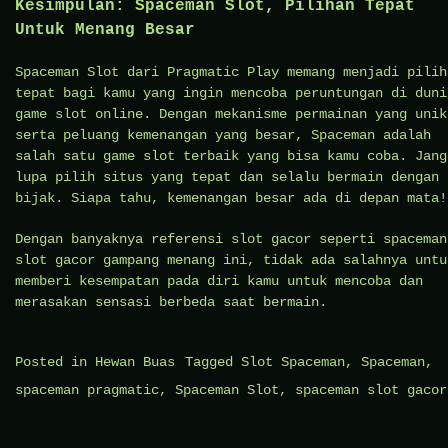
Kesimpulan: Spaceman Slot, Pilihan Tepat
Untuk Menang Besar
Spaceman Slot dari Pragmatic Play memang menjadi pilih
tepat bagi kamu yang ingin mencoba peruntungan di duni
game slot online. Dengan mekanisme permainan yang unik
serta peluang kemenangan yang besar, Spaceman adalah
salah satu game slot terbaik yang bisa kamu coba. Jang
lupa pilih situs yang tepat dan selalu bermain dengan
bijak. Siapa tahu, kemenangan besar ada di depan mata!
Dengan banyaknya referensi slot gacor seperti spaceman
slot gacor gampang menang ini, tidak ada salahnya untu
memberi kesempatan pada diri kamu untuk mencoba dan
merasakan sensasi berbeda saat bermain.
Posted in
Hewan Buas
Tagged
Slot Spaceman
,
Spaceman
,
spaceman pragmatic
,
Spaceman Slot
,
spaceman slot gacor