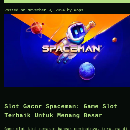
dengan
Posted on
November 9, 2024
by
Wops
Ketegangan
Tinggi
Slot Gacor Spaceman: Game Slot
Terbaik Untuk Menang Besar
Game slot kini semakin banyak peminatnya, terutama di