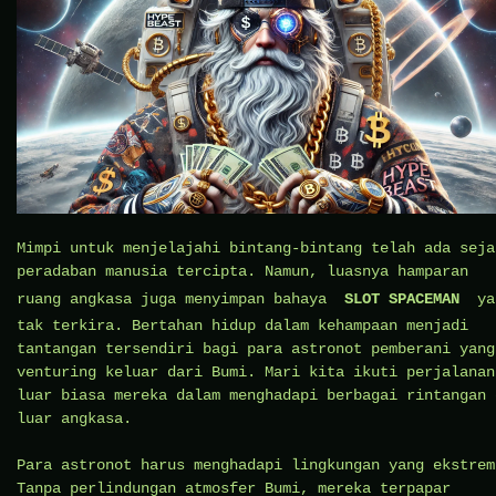
Mimpi untuk menjelajahi bintang-bintang telah ada seja
peradaban manusia tercipta. Namun, luasnya hamparan
ruang angkasa juga menyimpan bahaya
SLOT SPACEMAN
ya
tak terkira. Bertahan hidup dalam kehampaan menjadi
tantangan tersendiri bagi para astronot pemberani yang
venturing keluar dari Bumi. Mari kita ikuti perjalanan
luar biasa mereka dalam menghadapi berbagai rintangan 
luar angkasa.
Para astronot harus menghadapi lingkungan yang ekstrem
Tanpa perlindungan atmosfer Bumi, mereka terpapar