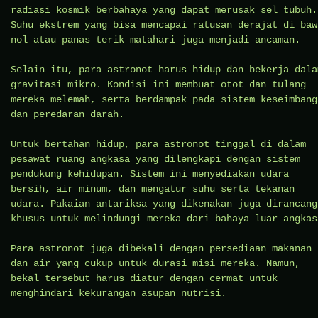
radiasi kosmik berbahaya yang dapat merusak sel tubuh.
Suhu ekstrem yang bisa mencapai ratusan derajat di baw
nol atau panas terik matahari juga menjadi ancaman.
Selain itu, para astronot harus hidup dan bekerja dala
gravitasi mikro. Kondisi ini membuat otot dan tulang
mereka melemah, serta berdampak pada sistem keseimbang
dan peredaran darah.
Untuk bertahan hidup, para astronot tinggal di dalam
pesawat ruang angkasa yang dilengkapi dengan sistem
pendukung kehidupan. Sistem ini menyediakan udara
bersih, air minum, dan mengatur suhu serta tekanan
udara. Pakaian antariksa yang dikenakan juga dirancang
khusus untuk melindungi mereka dari bahaya luar angkas
Para astronot juga dibekali dengan persediaan makanan
dan air yang cukup untuk durasi misi mereka. Namun,
bekal tersebut harus diatur dengan cermat untuk
menghindari kekurangan asupan nutrisi.