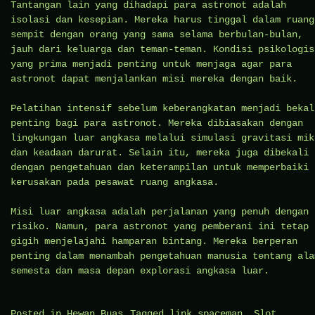
Tantangan lain yang dihadapi para astronot adalah
isolasi dan kesepian. Mereka harus tinggal dalam ruang
sempit dengan orang yang sama selama berbulan-bulan,
jauh dari keluarga dan teman-teman. Kondisi psikologis
yang prima menjadi penting untuk menjaga agar para
astronot dapat menjalankan misi mereka dengan baik.
Pelatihan intensif sebelum keberangkatan menjadi bekal
penting bagi para astronot. Mereka dibiasakan dengan
lingkungan luar angkasa melalui simulasi gravitasi mik
dan keadaan darurat. Selain itu, mereka juga dibekali
dengan pengetahuan dan keterampilan untuk memperbaiki
kerusakan pada pesawat ruang angkasa.
Misi luar angkasa adalah perjalanan yang penuh dengan
risiko. Namun, para astronot yang pemberani ini tetap
gigih menjelajahi hamparan bintang. Mereka berperan
penting dalam menambah pengetahuan manusia tentang ala
semesta dan masa depan explorasi angkasa luar.
Posted in
Hewan Buas
Tagged
link spaceman
,
Slot