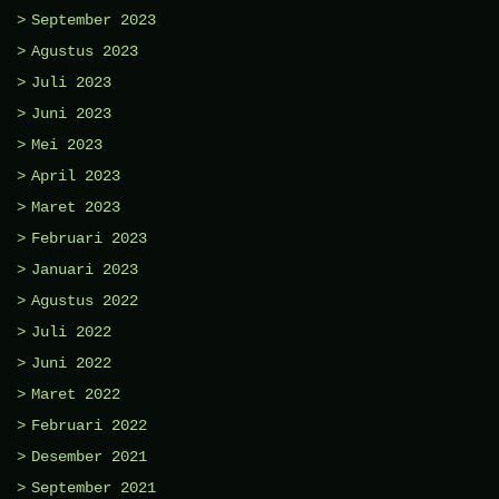
September 2023
Agustus 2023
Juli 2023
Juni 2023
Mei 2023
April 2023
Maret 2023
Februari 2023
Januari 2023
Agustus 2022
Juli 2022
Juni 2022
Maret 2022
Februari 2022
Desember 2021
September 2021