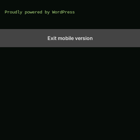
Proudly powered by WordPress
Exit mobile version