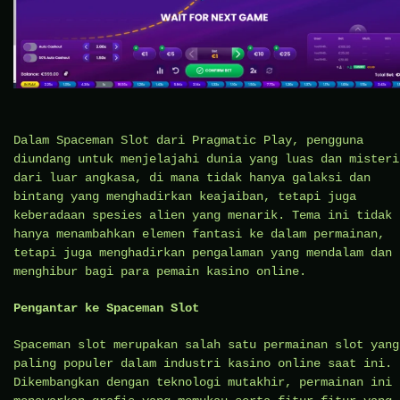
Dalam Spaceman Slot dari Pragmatic Play, pengguna
diundang untuk menjelajahi dunia yang luas dan misteri
dari luar angkasa, di mana tidak hanya galaksi dan
bintang yang menghadirkan keajaiban, tetapi juga
keberadaan spesies alien yang menarik. Tema ini tidak
hanya menambahkan elemen fantasi ke dalam permainan,
tetapi juga menghadirkan pengalaman yang mendalam dan
menghibur bagi para pemain kasino online.
Pengantar ke Spaceman Slot
Spaceman slot merupakan salah satu permainan slot yang
paling populer dalam industri kasino online saat ini.
Dikembangkan dengan teknologi mutakhir, permainan ini