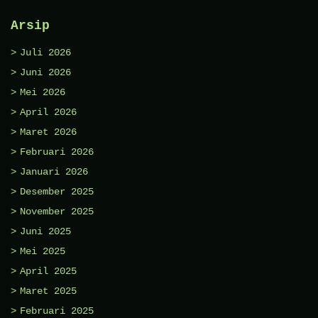
Arsip
Juli 2026
Juni 2026
Mei 2026
April 2026
Maret 2026
Februari 2026
Januari 2026
Desember 2025
November 2025
Juni 2025
Mei 2025
April 2025
Maret 2025
Februari 2025