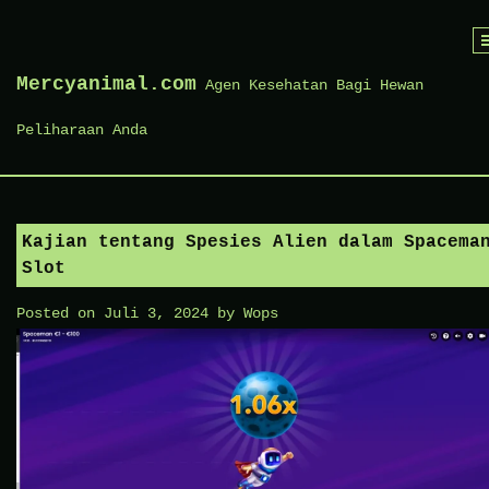
Skip
to
Mercyanimal.com
Agen Kesehatan Bagi Hewan
content
Peliharaan Anda
Kajian tentang Spesies Alien dalam Spacema
Slot
Posted on
Juli 3, 2024
by
Wops