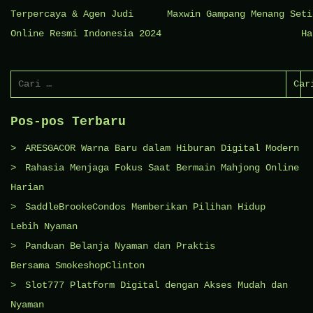
pos
Terpercaya & Agen Judi
Maxwin Gampang Menang Seti
Online Resmi Indonesia 2024
Ha
Cari
untuk:
Pos-pos Terbaru
ARESGACOR Warna Baru dalam Hiburan Digital Modern
Rahasia Menjaga Fokus Saat Bermain Mahjong Online
Harian
SaddleBrookeCondos Memberikan Pilihan Hidup
Lebih Nyaman
Panduan Belanja Nyaman dan Praktis
Bersama SmokeshopClinton
Slot777 Platform Digital dengan Akses Mudah dan
Nyaman