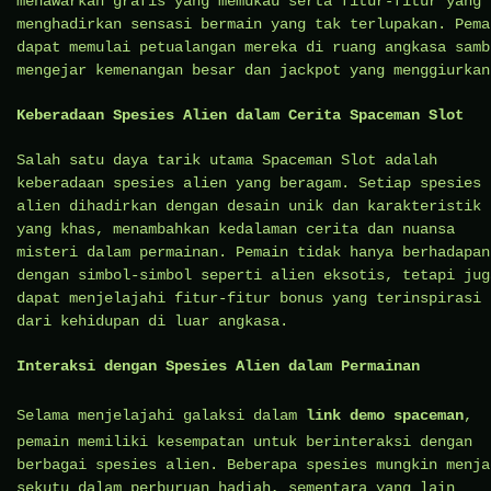
menawarkan grafis yang memukau serta fitur-fitur yang
menghadirkan sensasi bermain yang tak terlupakan. Pema
dapat memulai petualangan mereka di ruang angkasa samb
mengejar kemenangan besar dan jackpot yang menggiurkan
Keberadaan Spesies Alien dalam Cerita Spaceman Slot
Salah satu daya tarik utama Spaceman Slot adalah
keberadaan spesies alien yang beragam. Setiap spesies
alien dihadirkan dengan desain unik dan karakteristik
yang khas, menambahkan kedalaman cerita dan nuansa
misteri dalam permainan. Pemain tidak hanya berhadapan
dengan simbol-simbol seperti alien eksotis, tetapi jug
dapat menjelajahi fitur-fitur bonus yang terinspirasi
dari kehidupan di luar angkasa.
Interaksi dengan Spesies Alien dalam Permainan
Selama menjelajahi galaksi dalam
link demo spaceman
,
pemain memiliki kesempatan untuk berinteraksi dengan
berbagai spesies alien. Beberapa spesies mungkin menja
sekutu dalam perburuan hadiah, sementara yang lain