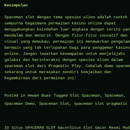
Kesimpulan
Spaceman slot dengan tema spesies alien adalah contoh
sempurna bagaimana permainan kasino online dapat
menggabungkan keindahan luar angkasa dengan cerita yan
mendalam dan menarik. Dengan fitur-fitur inovatif dan
visual yang memukau, permainan ini menawarkan pengalam
bermain yang tak terlupakan bagi para penggemar kasino
online. Jangan lewatkan kesempatan untuk menjelajahi
galaksi dan berinteraksi dengan spesies alien dalam
spaceman slot dari Pragmatic Play. Cobalah demo spacem
sekarang untuk merasakan sendiri keajaiban dan
kegembiraan dari permainan ini!
Posted in
Hewan Buas
Tagged
Slot Spaceman
,
Spaceman
,
Spaceman Demo
,
Spaceman Slot
,
spaceman slot pragmatic
Navigasi
10 Situs SPACEMAN SLOT Gacor
Situs Slot Gacor Resmi Mud