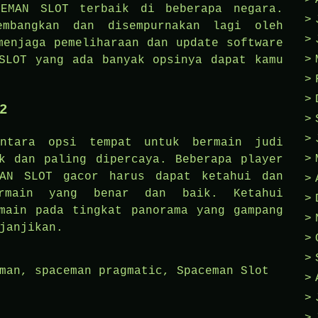
CEMAN SLOT terbaik di beberapa negara.
embangkan dan disempurnakan lagi oleh
menjaga pemeliharaan dan update software
SLOT yang ada banyak opsinya dapat kamu
2
antara opsi tempat untuk bermain judi
k dan paling dipercaya. Beberapa player
MAN SLOT gacor harus dapat ketahui dan
ermain yang benar dan baik. Ketahui
main pada tingkat panorama yang gampang
janjikan.
man
,
spaceman pragmatic
,
Spaceman Slot