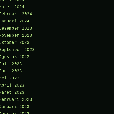
April 2024
Maret 2024
Februari 2024
Januari 2024
Desember 2023
November 2023
Oktober 2023
September 2023
Agustus 2023
Juli 2023
Juni 2023
Mei 2023
April 2023
Maret 2023
Februari 2023
Januari 2023