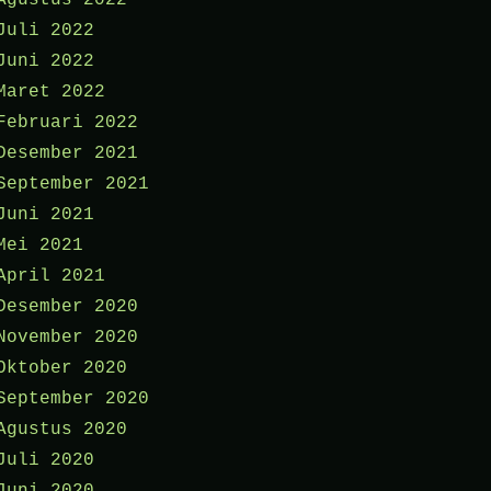
Agustus 2022
Juli 2022
Juni 2022
Maret 2022
Februari 2022
Desember 2021
September 2021
Juni 2021
Mei 2021
April 2021
Desember 2020
November 2020
Oktober 2020
September 2020
Agustus 2020
Juli 2020