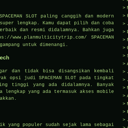
SPACEMAN SLOT paling canggih dan modern
super lengkap. Kamu dapat pilih dan coba
erbaik dan resmi didalamnya. Bahkan juga
ps://www.planmulticitytrip.com/
SPACEMAN
gampang untuk dimenangi.
ech
gar dan tidak bisa disangsikan kembali
yak opsi judi SPACEMAN SLOT pada tingkat
ing tinggi yang ada didalamnya. Banyak
a lengkap yang ada termasuk akses mobile
akkan.
ik yang populer sudah sejak lama sebagai