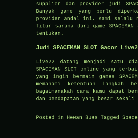
supplier dan provider judi SPA
Banyak game yang perlu diperk
provider andal ini. Kami selalu 
fitur sarana dari game SPACEMAN 
tentukan.
Judi SPACEMAN SLOT Gacor Live2
Live22 datang menjadi satu di
SPACEMAN SLOT online yang terbai
yang ingin bermain games SPACE
memahami ketentuan langkah b
bagaimanakah cara kamu dapat ber
dan pendapatan yang besar sekali 
Posted in
Hewan Buas
Tagged
Space