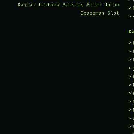
Kajian tentang Spesies Alien dalam
Spaceman Slot
K