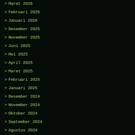
Maret 2026
Februari 2026
Januari 2026
Desember 2025
November 2025
Juni 2025
Mei 2025
April 2025
Maret 2025
Februari 2025
Januari 2025
Desember 2024
November 2024
Oktober 2024
September 2024
Agustus 2024