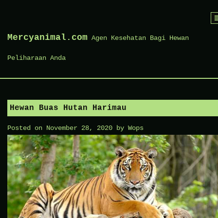
Skip
to
Mercyanimal.com
Agen Kesehatan Bagi Hewan
content
Peliharaan Anda
Hewan Buas Hutan Harimau
Posted on
November 28, 2020
by
Wops