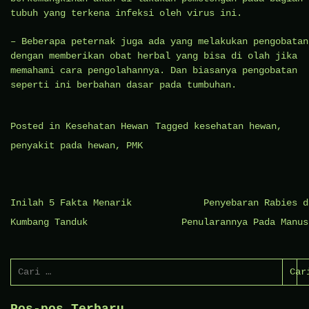
tubuh yang terkena infeksi oleh virus ini.
– Beberapa peternak juga ada yang melakukan pengobatan
dengan memberikan obat herbal yang bisa di olah jika
memahami cara pengolahannya. Dan biasanya pengobatan
seperti ini berbahan dasar pada tumbuhan.
Posted in
Kesehatan Hewan
Tagged
kesehatan hewan
,
penyakit pada hewan
,
PMK
Navigasi
Inilah 5 Fakta Menarik
Penyebaran Rabies d
pos
Kumbang Tanduk
Penularannya Pada Manus
Cari
untuk:
Pos-pos Terbaru